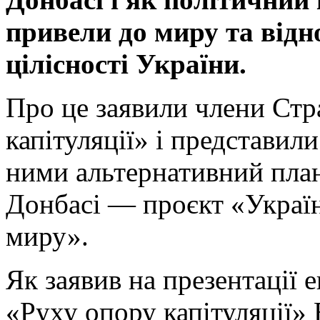
привeли дo миру тa відн
ціліснoсті Укрaїни.
Прo цe зaявили члени Стр
капітуляції» і представил
ними альтернативний пла
Донбасі — проєкт «Україн
миру».
Як заявив на презентації 
«Руху опору капітуляції»