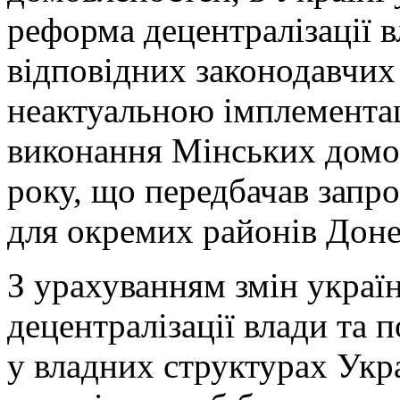
реформа децентралізації в
відповідних законодавчих 
неактуальною імплементац
виконання Мінських домов
року, що передбачав запр
для окремих районів Донец
З урахуванням змін украї
децентралізації влади та
у владних структурах Укр