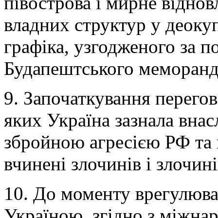
півострова і мирне віднов
владних структур у деоку
графіка, узгодженого за 
Будапештського меморанд
9. Започаткування перегов
яких Україна зазнала внас
збройною агресією РФ та 
вчинені злочинів і злочин
10. До моменту врегулюва
Україною, згідно з міжна