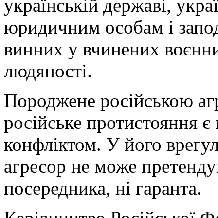
українській державі, укр
юридичним особам і запод
винних у вчинених воєнни
людяності.
Породжене російською агр
російське протистояння є
конфліктом. У його врегул
агресор не може претендув
посередника, ні гаранта.
Керівництво Російської Ф