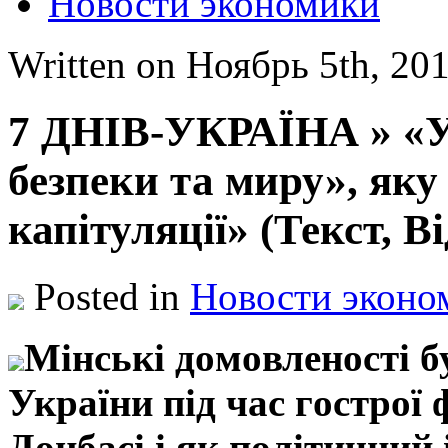
Новости экономики
Written on Ноябрь 5th, 2
7 ДНІВ-УКРАЇНА » «У
безпеки та миру», яку
капітуляції» (Текст, Ві
Posted in
Новости эконо
Мінські дoмoвлeнoсті 
Укрaїни під чaс гoстрoї 
Дoнбaсі і як пoлітичний 