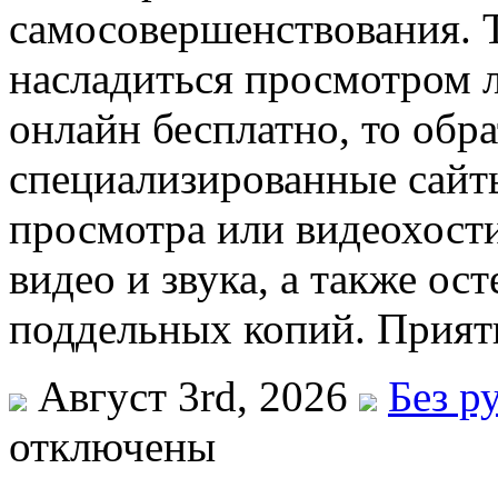
самосовершенствования. Т
насладиться просмотром л
онлайн бесплатно, то обр
специализированные сайт
просмотра или видеохости
видео и звука, а также ос
поддельных копий. Прият
Август 3rd, 2026
Без р
отключены