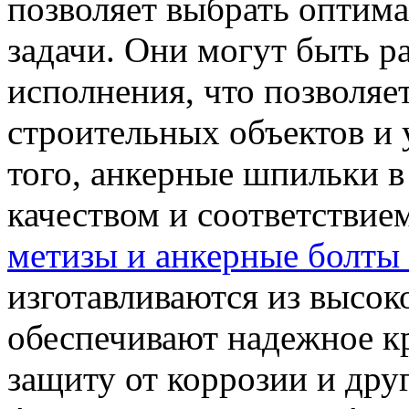
позволяет выбрать оптим
задачи. Они могут быть р
исполнения, что позволяе
строительных объектов и 
того, анкерные шпильки 
качеством и соответстви
метизы и анкерные болты 
изготавливаются из высок
обеспечивают надежное к
защиту от коррозии и дру