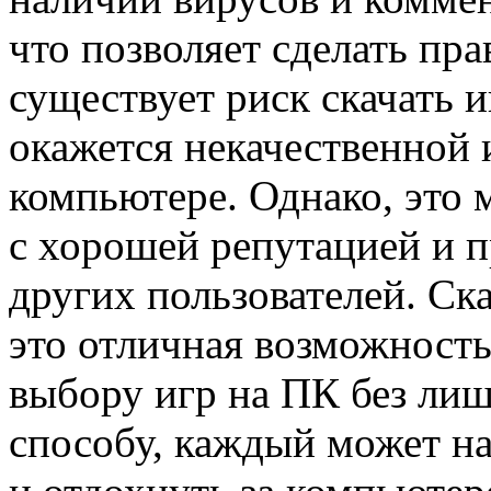
что позволяет сделать пр
существует риск скачать и
окажется некачественной 
компьютере. Однако, это 
с хорошей репутацией и 
других пользователей. Ск
это отличная возможност
выбору игр на ПК без лиш
способу, каждый может н