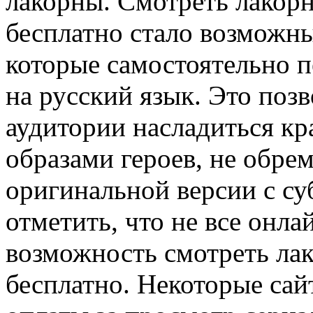
лакорны. Смотреть лакорн
бесплатно стало возможны
которые самостоятельно п
на русский язык. Это поз
аудитории насладиться к
образами героев, не обре
оригинальной версии с су
отметить, что не все онл
возможность смотреть лак
бесплатно. Некоторые сай