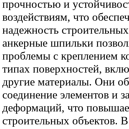
прочностью и устойчивос
воздействиям, что обеспе
надежность строительных 
анкерные шпильки позвол
проблемы с креплением к
типах поверхностей, вклю
другие материалы. Они о
соединение элементов и з
деформаций, что повышае
строительных объектов. В