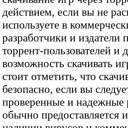
действием, если вы не ра
используете в коммерческ
разработчики и издатели
торрент-пользователей и 
возможность скачивать иг
стоит отметить, что скачи
безопасно, если вы следу
проверенные и надежные р
обычно предоставляется и
наличии вирусов и коммен