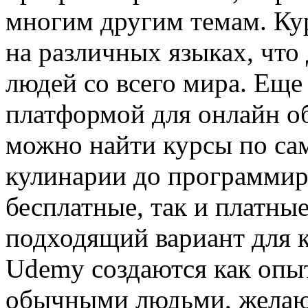
многим другим темам. Кур
на различных языках, что
людей со всего мира. Ещ
платформой для онлайн об
можно найти курсы по са
кулинарии до программир
бесплатные, так и платные
подходящий вариант для к
Udemy создаются как опы
обычными людьми, желаю