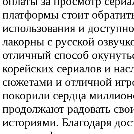
оплаты за просмотр сери
платформы стоит обратить
использования и доступно
лакорны с русской озвучк
отличный способ окунуть
корейских сериалов и нас
сюжетами и отличной игро
покорили сердца миллионо
продолжают радовать сво
историями. Благодаря до