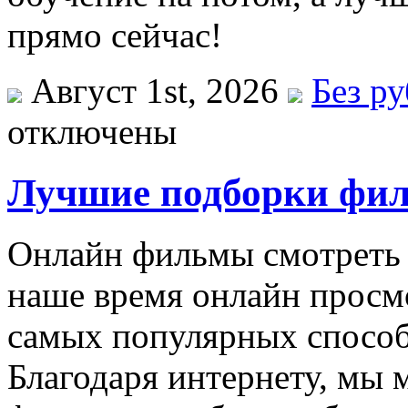
прямо сейчас!
Август 1st, 2026
Без р
отключены
Лучшие подборки фил
Oнлaйн фильмы смoтрeть 
наше время онлайн просм
самых популярных способ
Благодаря интернету, мы