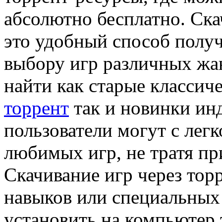
абсолютно бесплатно. Ска
это удобный способ полу
выбору игр различных жа
найти как старые классич
торрент
так и новинки инд
пользователи могут с лег
любимых игр, не тратя пр
Скачивание игр через тор
навыков или специальных 
установить на компьютер 