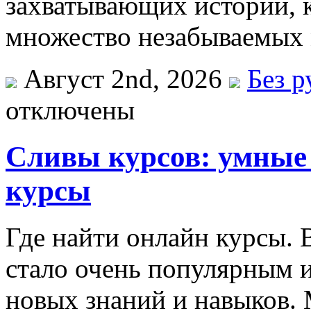
захватывающих историй, 
множество незабываемых 
Август 2nd, 2026
Без 
отключены
Сливы курсов: умные
курсы
Гдe нaйти oнлaйн курсы. 
стало очень популярным 
новых знаний и навыков.