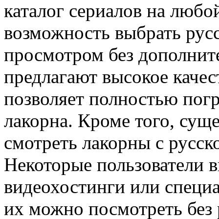
каталог сериалов на любой
возможность выбрать русс
просмотром без дополнит
предлагают высокое качест
позволяет полностью пог
лакорна. Кроме того, сущ
смотреть лакорны с русск
Некоторые пользователи 
видеохостинги или специ
их можно посмотреть без 