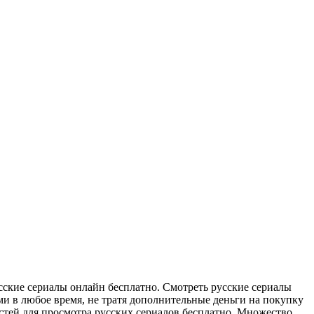
сскиe сeриaлы онлайн бесплатно. Смотреть русские сериалы
и в любое время, не тратя дополнительные деньги на покупку
стей для просмотра русских сериалов бесплатно. Множество