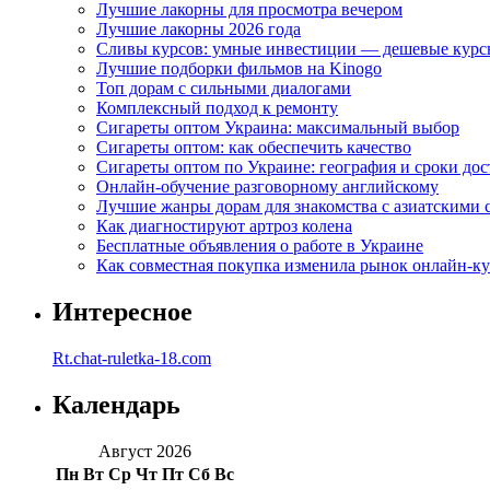
Лучшие лакорны для просмотра вечером
Лучшие лакорны 2026 года
Сливы курсов: умные инвестиции — дешевые курс
Лучшие подборки фильмов на Kinogo
Топ дорам с сильными диалогами
Комплексный подход к ремонту
Сигареты оптом Украина: максимальный выбор
Сигареты оптом: как обеспечить качество
Сигареты оптом по Украине: география и сроки дос
Онлайн-обучение разговорному английскому
Лучшие жанры дорам для знакомства с азиатскими 
Как диагностируют артроз колена
Бесплатные объявления о работе в Украине
Как совместная покупка изменила рынок онлайн-к
Интересное
Rt.chat-ruletka-18.com
Календарь
Август 2026
Пн
Вт
Ср
Чт
Пт
Сб
Вс