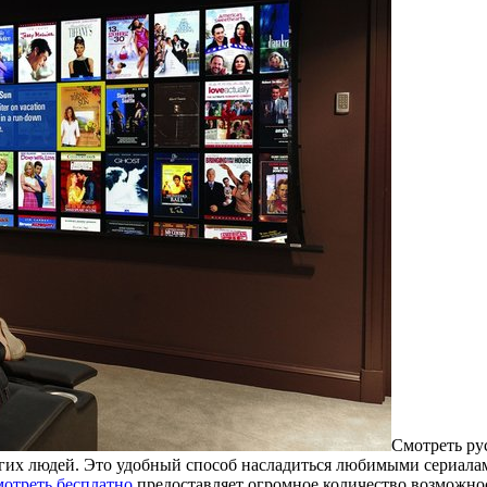
Смoтрeть ру
гих людей. Это удобный способ насладиться любимыми сериалам
отреть бесплатно
предоставляет огромное количество возможно