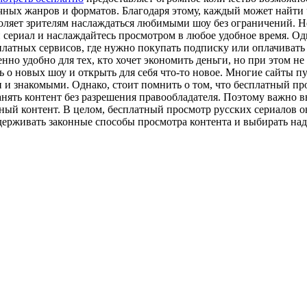
ых жанров и форматов. Благодаря этому, каждый может найти чт
оляет зрителям наслаждаться любимыми шоу без ограничений. Н
 сериал и наслаждайтесь просмотром в любое удобное время. О
 платных сервисов, где нужно покупать подписку или оплачиват
но удобно для тех, кто хочет экономить деньги, но при этом не
 о новых шоу и открыть для себя что-то новое. Многие сайты пу
ми и знакомыми. Однако, стоит помнить о том, что бесплатный п
анять контент без разрешения правообладателя. Поэтому важно 
нный контент. В целом, бесплатный просмотр русских сериалов 
ддерживать законные способы просмотра контента и выбирать на