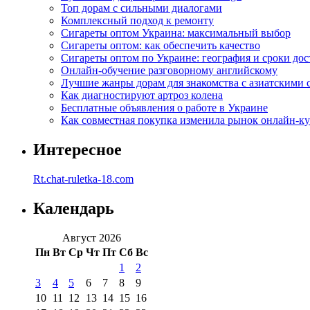
Топ дорам с сильными диалогами
Комплексный подход к ремонту
Сигареты оптом Украина: максимальный выбор
Сигареты оптом: как обеспечить качество
Сигареты оптом по Украине: география и сроки дос
Онлайн-обучение разговорному английскому
Лучшие жанры дорам для знакомства с азиатскими 
Как диагностируют артроз колена
Бесплатные объявления о работе в Украине
Как совместная покупка изменила рынок онлайн-к
Интересное
Rt.chat-ruletka-18.com
Календарь
Август 2026
Пн
Вт
Ср
Чт
Пт
Сб
Вс
1
2
3
4
5
6
7
8
9
10
11
12
13
14
15
16