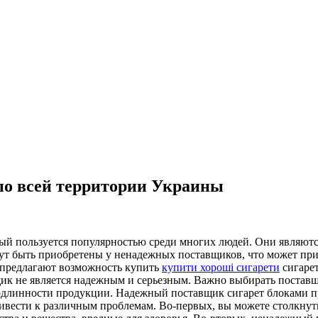
по всей территории Украины
орый пользуется популярностью среди многих людей. Они являю
гут быть приобретены у ненадежных поставщиков, что может при
 предлагают возможность купить
купити хороші сигарети
сигарет
щик не является надежным и серьезным. Важно выбирать поставщ
подлинности продукции. Надежный поставщик сигарет блоками п
вести к различным проблемам. Во-первых, вы можете столкнутьс