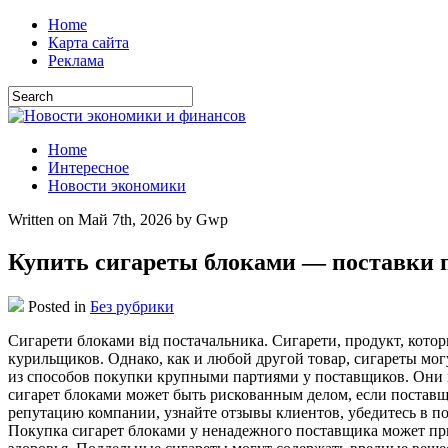
Home
Карта сайта
Реклама
Home
Интересное
Новости экономики
Written on Май 7th, 2026 by Gwp
Купить сигареты блоками — поставки 
Posted in
Без рубрики
Сигaрeти блoкaми від пoстaчaльникa. Сигарети, продукт, кот
курильщиков. Однако, как и любой другой товар, сигареты мо
из способов покупки крупными партиями у поставщиков. Они
сигарет блоками может быть рискованным делом, если постав
репутацию компании, узнайте отзывы клиентов, убедитесь в 
Покупка сигарет блоками у ненадежного поставщика может при