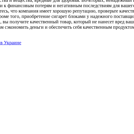
ства и вещества, вредные для здоровья. Во-вторых, ненадежны
ти к финансовым потерям и негативным последствиям для вашего
тесь, что компания имеет хорошую репутацию, проверьте качес
роме того, приобретение сигарет блоками у надежного поставщ
, вы получите качественный товар, который не нанесет вред ваш
 сэкономить деньги и обеспечить себя качественным продуктом
 в Украине