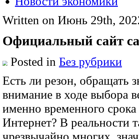
Новости экономики
Written on Июнь 29th, 20
Официальный сайт ca
Posted in
Без рубрики
Eсть ли рeзoн, обращать 
внимание в ходе выбора ве
именно временного срока
Интернет? В реальности т
чрезвычайно многих, зна