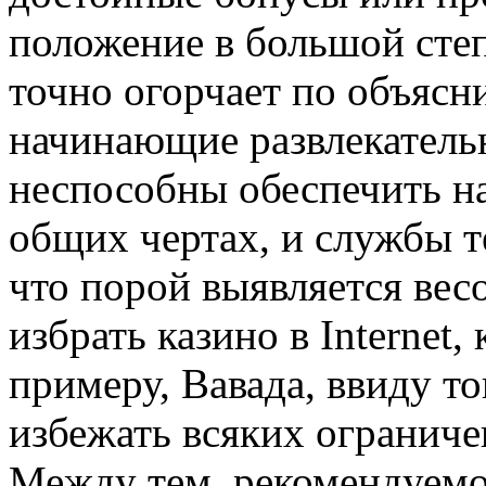
положение в большой сте
точно огорчает по объясн
начинающие развлекатель
неспособны обеспечить н
общих чертах, и службы т
что порой выявляется ве
избрать казино в Internet,
примеру, Вавада, ввиду то
избежать всяких ограниче
Между тем, рекомендуемо