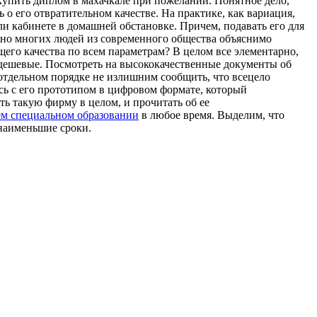
упить диплом в махачкале при пожелании. Понятное дело,
 о его отвратительном качестве. На практике, как вариация,
ли кабинете в домашней обстановке. Причем, подавать его для
очно многих людей из современного общества объяснимо
его качества по всем параметрам? В целом все элементарно,
 дешевые. Посмотреть на высококачественные документы об
отдельном порядке не излишним сообщить, что всецело
сь с его прототипом в цифровом формате, который
ь такую фирму в целом, и прочитать об ее
ем специальном образовании
в любое время. Выделим, что
 наименьшие сроки.