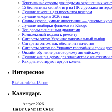
Текстильные стропы для подъема окрашенных кон
15 бесплатных онлайн-игр на ПК с русским интерф
Лучшие лакорны для просмотра вечером
Лучшие лакорны 2026 года
Сливы курсов: умные инвестиции — дешевые курс
Лучшие подборки фильмов на Kinogo
Топ дорам с сильными диалогами
Комплексный подход к ремонту
Сигареты оптом Украина: максимальный выбор
Сигареты оптом: как обеспечить качество
Сигареты оптом по Украине: география и сроки дос
Онлайн-обучение разговорному английскому
Лучшие жанры дорам для знакомства с азиатскими 
Как диагностируют артроз колена
Интересное
Rt.chat-ruletka-18.com
Календарь
Август 2026
Пн
Вт
Ср
Чт
Пт
Сб
Вс