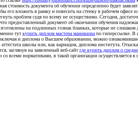
 по ссылке
https://russiany-diplomans.com/kupit-diplom-makhachkala
к
ная стоимость документа об обучении определенно будет заявлять
бы его вложить в рамку и повесить на стенку в рабочем офисе и
бегнуть проблем судя по всему не осуществимо. Сегодня, достат
 что предоставленный документ об окончании обучения надлежащ
изготовлены на подлинных гознак бланках, которые не слишком
именно тут
купить диплом мастера маникюра
по гиперссылке. В 
, включая и диплома о Высшем образовании, можно ознакомивши
аттестата школы или, как вариация, диплома института. Отыскат
ся, заглянув на заявленный веб-сайт
где купить диплом о средн
и со всеми нормативами, в такой организации осуществляется в