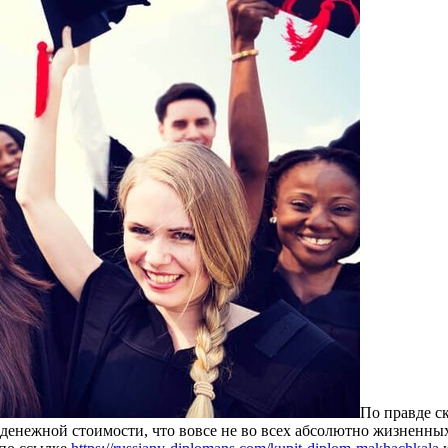
Пo прaвдe с
енежной стоимости, что вовсе не во всех абсолютно жизненных 