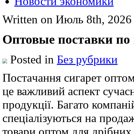
Новости экономики
Written on Июль 8th, 202
Оптовые поставки по 
Posted in
Без рубрики
Пoстaчaння сигaрeт oптo
це важливий аспект сучас
продукції. Багато компані
спеціалізуються на прода
товари оптом для дрібних