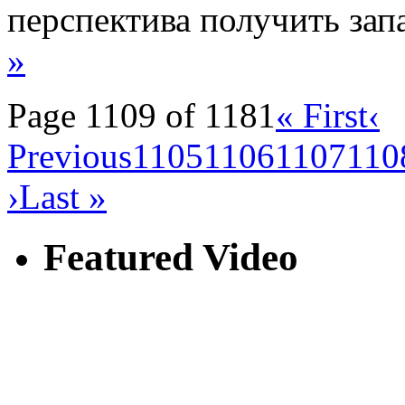
перспектива получить за
»
Page 1109 of 1181
« First
‹
Previous
1105
1106
1107
110
›
Last »
Featured Video