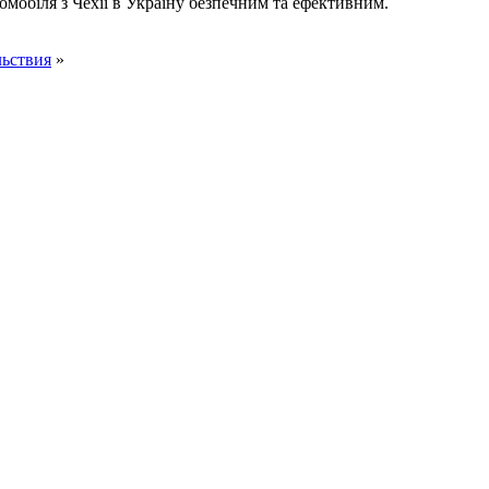
мобіля з Чехії в Україну безпечним та ефективним.
ьствия
»