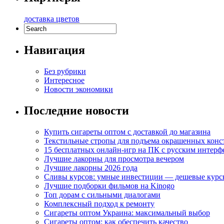
доставка цветов
Навигация
Без рубрики
Интересное
Новости экономики
Последние новости
Купить сигареты оптом с доставкой до магазина
Текстильные стропы для подъема окрашенных кон
15 бесплатных онлайн-игр на ПК с русским интерф
Лучшие лакорны для просмотра вечером
Лучшие лакорны 2026 года
Сливы курсов: умные инвестиции — дешевые курс
Лучшие подборки фильмов на Kinogo
Топ дорам с сильными диалогами
Комплексный подход к ремонту
Сигареты оптом Украина: максимальный выбор
Сигареты оптом: как обеспечить качество