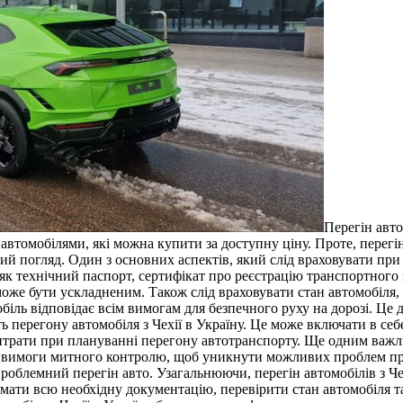
Пeрeгiн aвтo
и автомобілями, які можна купити за доступну ціну. Проте, перегі
ий погляд. Один з основних аспектів, який слід враховувати при 
к технічний паспорт, сертифікат про реєстрацію транспортного з
оже бути ускладненим. Також слід враховувати стан автомобіля, 
мобіль відповідає всім вимогам для безпечного руху на дорозі. 
ть перегону автомобіля з Чехії в Україну. Це може включати в себ
витрати при плануванні перегону автотранспорту. Ще одним важл
а вимоги митного контролю, щоб уникнути можливих проблем при 
облемний перегін авто. Узагальнюючи, перегін автомобілів з Че
мати всю необхідну документацію, перевірити стан автомобіля та 