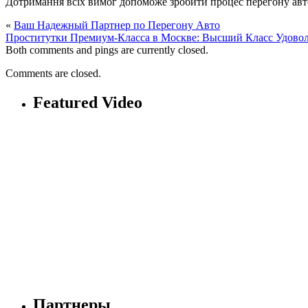
Дотримання всіх вимог допоможе зробити процес перегону авто
«
Ваш Надежный Партнер по Перегону Авто
Проститутки Премиум-Класса в Москве: Высший Класс Удовол
Both comments and pings are currently closed.
Comments are closed.
Featured Video
Партнеры