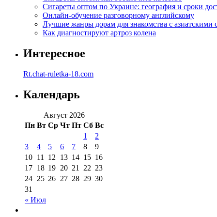
Сигареты оптом по Украине: география и сроки дос
Онлайн-обучение разговорному английскому
Лучшие жанры дорам для знакомства с азиатскими 
Как диагностируют артроз колена
Интересное
Rt.chat-ruletka-18.com
Календарь
Август 2026
Пн
Вт
Ср
Чт
Пт
Сб
Вс
1
2
3
4
5
6
7
8
9
10
11
12
13
14
15
16
17
18
19
20
21
22
23
24
25
26
27
28
29
30
31
« Июл