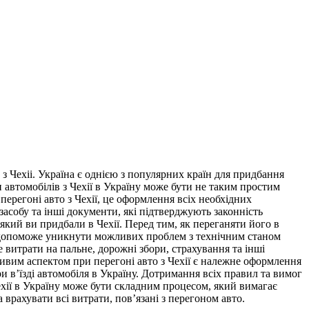
 з Чexii. Україна є однією з популярних країн для придбання
н автомобілів з Чехії в Україну може бути не таким простим
перегоні авто з Чехії, це оформлення всіх необхідних
асобу та інші документи, які підтверджують законність
який ви придбали в Чехії. Перед тим, як переганяти його в
Це допоможе уникнути можливих проблем з технічним станом
е витрати на пальне, дорожні збори, страхування та інші
ивим аспектом при перегоні авто з Чехії є належне оформлення
в’їзді автомобіля в Україну. Дотримання всіх правил та вимог
хії в Україну може бути складним процесом, який вимагає
врахувати всі витрати, пов’язані з перегоном авто.