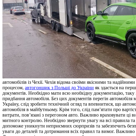
автомобілів із Чехії. Чехія відома своїми якісними та надійним
процесом,
автогонщик з Польщi до Украiни
як здається на перш
документів. Необхідно мати всю необхідну документацію, таку я
придбання автомобіля. Без цих документів перегін автомобіля м
Україну, слід зробити технічний огляд та впевнитися, що авто
автомобіля в майбутньому. Крім того, слід пам’ятати про вартіс
витрати, пов’язані з перегоном авто. Важливо враховувати ці 
митного контролю. Необхідно звернути увагу на всі правила т
допоможе уникнути неприємних сюрпризів та забезпечить безпр
уваги до деталей та дотримання всіх правил та вимог. Важливо 