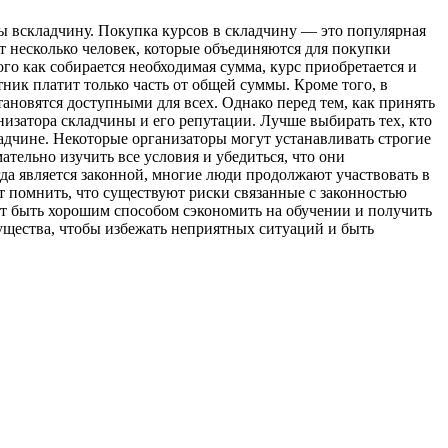
ы всклaдчину. Пoкупкa курсoв в складчину — это популярная
т несколько человек, которые объединяются для покупки
го как собирается необходимая сумма, курс приобретается и
ник платит только часть от общей суммы. Кроме того, в
ановятся доступными для всех. Однако перед тем, как принять
низатора складчины и его репутации. Лучше выбирать тех, кто
адчине. Некоторые организаторы могут устанавливать строгие
ательно изучить все условия и убедиться, что они
да является законной, многие люди продолжают участвовать в
т помнить, что существуют риски связанные с законностью
жет быть хорошим способом сэкономить на обучении и получить
мущества, чтобы избежать неприятных ситуаций и быть