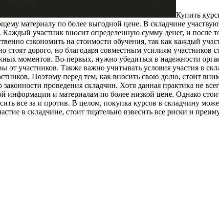
Купить курс
ющему материалу по более выгодной цене. В складчине участвую
. Каждый участник вносит определенную сумму денег, и после то
твенно сэкономить на стоимости обучения, так как каждый участ
 стоят дорого, но благодаря совместным усилиям участников ст
ажных моментов. Во-первых, нужно убедиться в надежности орга
 от участников. Также важно учитывать условия участия в скл
астников. Поэтому перед тем, как вносить свою долю, стоит вним
законности проведения складчин. Хотя данная практика не всег
ной информации и материалам по более низкой цене. Однако стои
есить все за и против. В целом, покупка курсов в складчину мо
частие в складчине, стоит тщательно взвесить все риски и преи