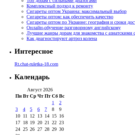
Топ дорам с сильными диалогами
Комплексный подход к ремонту
Сигареты оптом Украина: максимальный выбор
Сигареты оптом: как обеспечить качество
Сигареты оптом по Украине: география и сроки дос
Онлайн-обучение разговорному английскому
Лучшие жанры дорам для знакомства с азиатскими 
Как диагностируют артроз колена
Интересное
Rt.chat-ruletka-18.com
Календарь
Август 2026
Пн
Вт
Ср
Чт
Пт
Сб
Вс
1
2
3
4
5
6
7
8
9
10
11
12
13
14
15
16
17
18
19
20
21
22
23
24
25
26
27
28
29
30