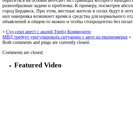
обратиться на особый веб-сайт на страницах которого находят
разнообразные задачи и проблемы. К примеру, посмотрев абсол
город Бердянск. При этом, местные жители в силах будут в оп
них наверняка возникнет время и средства для нормального от
объявлений в общем-то можно и чтобы стопроцентно без оплат
«
Суд снял арест с акций Трейд Коммодити
МВД требует урегулировать ситуацию с авто на еврономерах
»
Both comments and pings are currently closed.
Comments are closed.
Featured Video