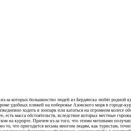
 из-за которых большинство людей из Бердянска любят родной ку
роме удобных пляжей на побережье Азовского моря в городе-кур
ежедневно ходить в зоопарк или кататься на огромном колесе об
е, есть масса обстоятельств, вследствие которых местные горож
хом на курорте. Причем из-за того, что этими мотивами получаю
но то, что пригодится весьма многим людям, как туристам, точн