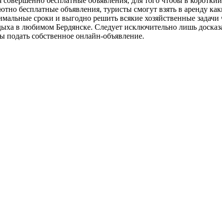
ся совершенно бесплатные объявления, для того чтобы в коротк
ютно бесплатные объявления, туристы смогут взять в аренду ка
тимальные сроки и выгодно решить всякие хозяйственные задачи 
дыха в любимом Бердянске. Следует исключительно лишь досказа
ы подать собственное онлайн-объявление.