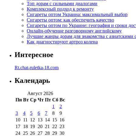
Топ дорам с сильными диалогами
Комплексный подход к ремонту
Сигареты оптом Украина: максимальный выбор
Сигареты оптом: как обеспечить качество
Сигареты оптом по Украине: география и сроки дос
Онлайн-обучение разговорному английскому
Лучшие жанры дорам для знакомства с азиатскими 
Как диагностируют артроз колена
Интересное
Rt.chat-ruletka-18.com
Календарь
Август 2026
Пн
Вт
Ср
Чт
Пт
Сб
Вс
1
2
3
4
5
6
7
8
9
10
11
12
13
14
15
16
17
18
19
20
21
22
23
24
25
26
27
28
29
30