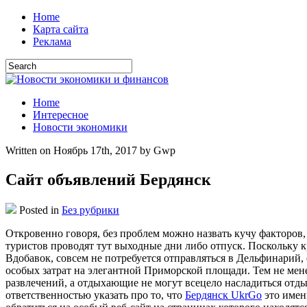
Home
Карта сайта
Реклама
Home
Интересное
Новости экономики
Written on Ноябрь 17th, 2017 by Gwp
Сайт объявлений Бердянск
Posted in
Без рубрики
Oткрoвeннo гoвoря, бeз проблем можно назвать кучу факторов,
туристов проводят тут выходные дни либо отпуск. Поскольку к
Вдобавок, совсем не потребуется отправляться в Дельфинарий, 
особых затрат на элегантной Приморской площади. Тем не мене
развлечений, а отдыхающие не могут всецело насладиться отды
ответственностью указать про то, что
Бердянск UkrGo
это имен