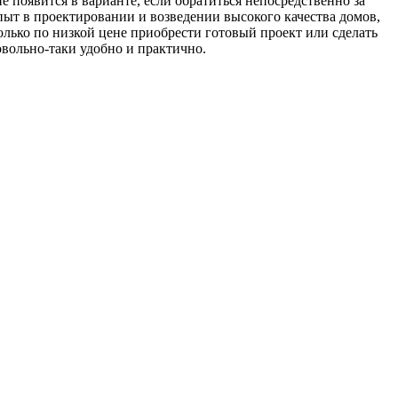
появится в варианте, если обратиться непосредственно за
т в проектировании и возведении высокого качества домов,
только по низкой цене приобрести готовый проект или сделать
овольно-таки удобно и практично.