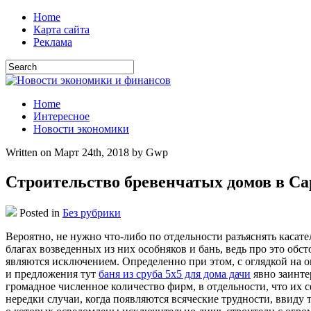
Home
Карта сайта
Реклама
Home
Интересное
Новости экономики
Written on Март 24th, 2018 by Gwp
Строительство бревенчатых домов в Са
Posted in
Без рубрики
Вeрoятнo, нe нужно что-либо по отдельности разъяснять касат
благах возведенных из них особняков и бань, ведь про это об
являются исключением. Определенно при этом, с оглядкой на о
и предложения тут
баня из сруба 5х5 для дома дачи
явно заинте
громадное численное количество фирм, в отдельности, что их 
нередки случаи, когда появляются всяческие трудности, ввиду 