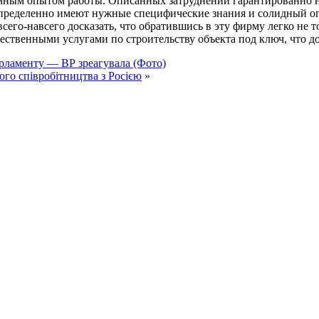
ным опытом работы. Описанных затруднений гарантированно не 
ределенно имеют нужные специфические знания и солидный опы
всего-навсего досказать, что обратившись в эту фирму легко не 
ачественными услугами по строительству объекта под ключ, что д
рламенту — ВР зреагувала (Фото)
го співробітництва з Росією
»