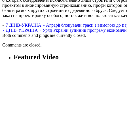
о которых осведомлены исключительно лишь строители с огром
проектом в анонсированную стройкомпанию, профи которой оп
бань и разных других строений из деревянного бруса. Следует 
заказ на проектировку особого, но так же и воспользоваться к
«
7 ДНІВ-УКРАЇНА » Аграрії блокували траси з вимогою до па
7 ДНІВ-УКРАЇНА » Уряд України зупинив програму економічно
Both comments and pings are currently closed.
Comments are closed.
Featured Video