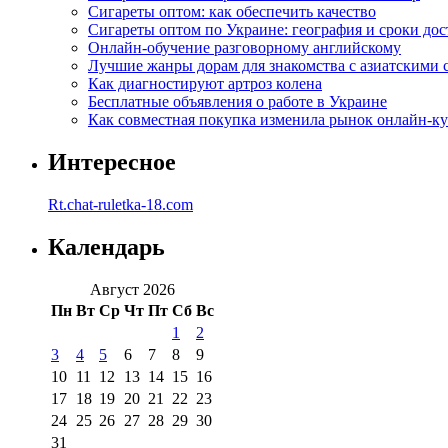
Сигареты оптом: как обеспечить качество
Сигареты оптом по Украине: география и сроки дос
Онлайн-обучение разговорному английскому
Лучшие жанры дорам для знакомства с азиатскими 
Как диагностируют артроз колена
Бесплатные объявления о работе в Украине
Как совместная покупка изменила рынок онлайн-к
Интересное
Rt.chat-ruletka-18.com
Календарь
Август 2026
Пн
Вт
Ср
Чт
Пт
Сб
Вс
1
2
3
4
5
6
7
8
9
10
11
12
13
14
15
16
17
18
19
20
21
22
23
24
25
26
27
28
29
30
31