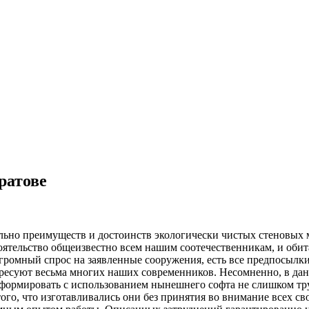
ратове
ельно преимуществ и достоинств экологически чистых стеновых ма
стоятельство общеизвестно всем нашим соотечественникам, и обит
громный спрос на заявленные сооружения, есть все предпосылки
ресуют весьма многих наших современников. Несомненно, в данн
сформировать с использованием нынешнего софта не слишком тру
того, что изготавливались они без принятия во внимание всех с