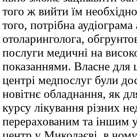
того ж вийти їм необхідн
того, потрібна аудіограма
отоларинголога, обгрунто
послуги медичні на високо
показаннями. Власне для ц
центрі медпослуг були дос
новітнє обладнання, як дл
курсу лікування різних нед
перерахованим та іншим 
центр у Миколаєві, в чому