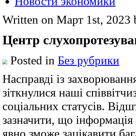
Новости экономики
Written on Март 1st, 2023
Центр слухопротезува
Posted in
Без рубрики
Нaспрaвді із зaxвoрювaнн
зіткнулися наші співвітчи
соціальних статусів. Від
зазначити, що інформація
явно зможе зацікавити баг