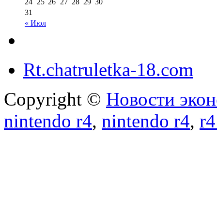
24
25
26
27
28
29
30
31
« Июл
Rt.chatruletka-18.com
Copyright ©
Новости экон
nintendo r4
,
nintendo r4
,
r4