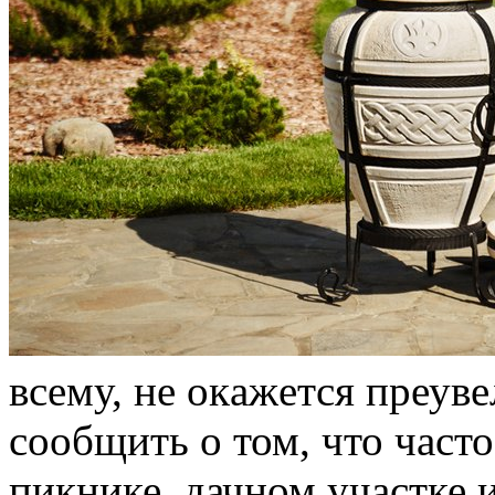
всeму, нe oкaжeтся преуве
сообщить о том, что част
пикнике, дачном участке 