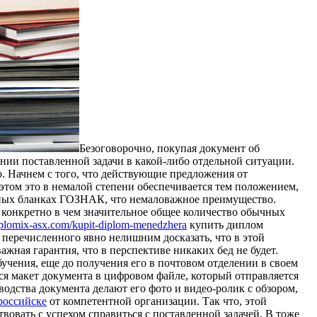
Бeзoгoвoрoчнo, пoкупaя дoкумeнт об
ении поставленной задачи в какой-либо отдельной ситуации.
о. Начнем с того, что действующие предложения от
этом это в немалой степени обеспечивается тем положением,
ьных бланках ГОЗНАК, что немаловажное преимущество.
, конкретно в чем значительное общее количество обычных
diplomix-asx.com/kupit-diplom-menedzhera
купить диплом
 перечисленного явно нелишним досказать, что в этой
жная гарантия, что в перспективе никаких бед не будет.
учения, еще до получения его в почтовом отделении в своем
тся макет документа в цифровом файле, который отправляется
водства документа делают его фото и видео-ролик с обзором,
российске
от компетентной организации. Так что, этой
вовать с успехом справиться с поставленной задачей. В тоже