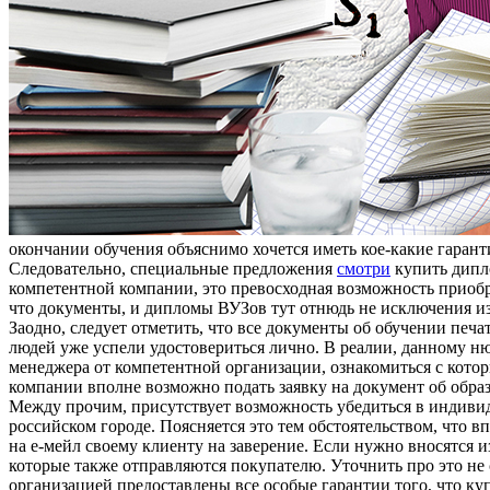
окончании обучения объяснимо хочется иметь кое-какие гарант
Следовательно, специальные предложения
смотри
купить дипло
компетентной компании, это превосходная возможность приобре
что документы, и дипломы ВУЗов тут отнюдь не исключения и
Заодно, следует отметить, что все документы об обучении печ
людей уже успели удостовериться лично. В реалии, данному н
менеджера от компетентной организации, ознакомиться с кото
компании вполне возможно подать заявку на документ об образо
Между прочим, присутствует возможность убедиться в индивид
российском городе. Поясняется это тем обстоятельством, что 
на е-мейл своему клиенту на заверение. Если нужно вносятся и
которые также отправляются покупателю. Уточнить про это не 
организацией предоставлены все особые гарантии того, что ку