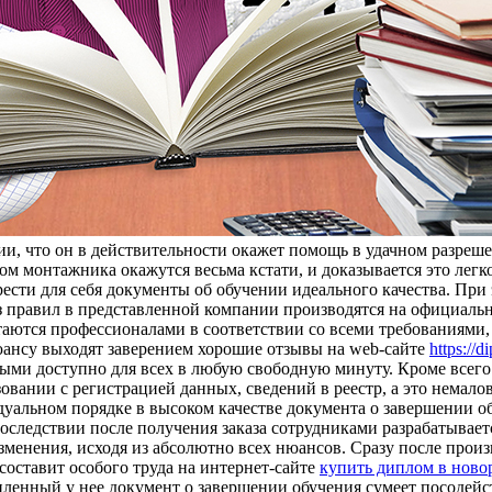
ии, что он в действительности окажет помощь в удачном разреш
м монтажника окажутся весьма кстати, и доказывается это легк
сти для себя документы об обучении идеального качества. При 
з правил в представленной компании производятся на официал
атаются профессионалами в соответствии со всеми требованиями
юансу выходят заверением хорошие отзывы на web-сайте
https://
рыми доступно для всех в любую свободную минуту. Кроме всего
вании с регистрацией данных, сведений в реестр, а это немалова
уальном порядке в высоком качестве документа о завершении об
впоследствии после получения заказа сотрудниками разрабатывае
зменения, исходя из абсолютно всех нюансов. Сразу после произ
составит особого труда на интернет-сайте
купить диплом в ново
пленный у нее документ о завершении обучения сумеет посодейст