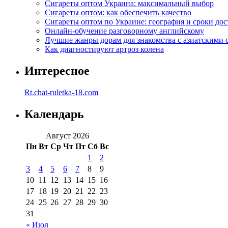
Сигареты оптом Украина: максимальный выбор
Сигареты оптом: как обеспечить качество
Сигареты оптом по Украине: география и сроки дос
Онлайн-обучение разговорному английскому
Лучшие жанры дорам для знакомства с азиатскими 
Как диагностируют артроз колена
Интересное
Rt.chat-ruletka-18.com
Календарь
Август 2026
Пн
Вт
Ср
Чт
Пт
Сб
Вс
1
2
3
4
5
6
7
8
9
10
11
12
13
14
15
16
17
18
19
20
21
22
23
24
25
26
27
28
29
30
31
« Июл