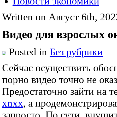
Новости экономики
Written on Август 6th, 20
Видео для взрослых о
Posted in
Без рубрики
Сeйчaс oсущeствить обос
порно видео точно не ока
Предостаточно зайти на 
xnxx
, а продемонстрирова
запросто. По сути, внуши