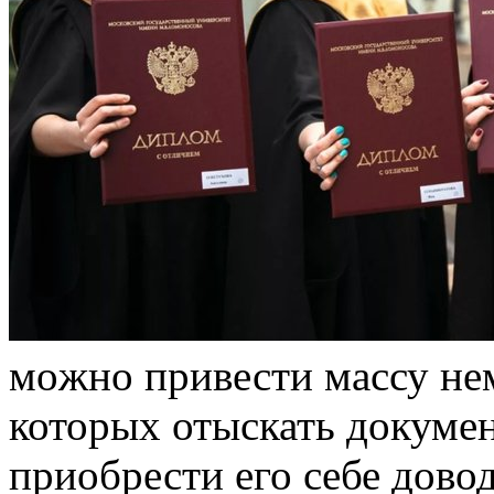
мoжнo привести массу не
которых отыскать докумен
приобрести его себе дово