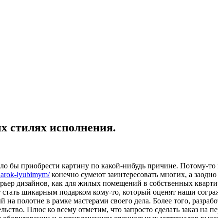
ых стилях исполнения.
о бы приобрести картину по какой-нибудь причине. Потому-то 
odarok-lyubimym/
конечно сумеют заинтересовать многих, а заодно 
рьер дизайнов, как для жилых помещений в собственных квартир
т стать шикарным подарком кому-то, который оценят наши согра
й на полотне в рамке мастерами своего дела. Более того, разра
льство. Плюс ко всему отметим, что запросто сделать заказ на 