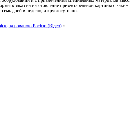
м оборудовании и с привлечением специальных материалов высо
ормить заказ на изготовление презентабельной картины с каки
семь дней в неделю, и круглосуточно.
єю, керованою Росією (Відео)
»