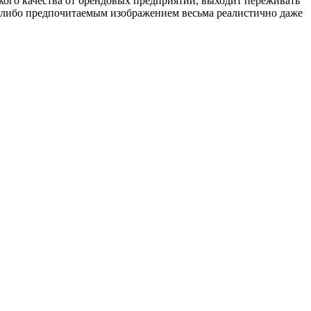
кого качества от брендовых предприятий, выходит переживать
м-либо предпочитаемым изображением весьма реалистично даже