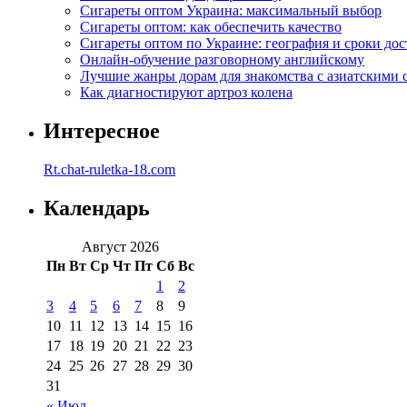
Сигареты оптом Украина: максимальный выбор
Сигареты оптом: как обеспечить качество
Сигареты оптом по Украине: география и сроки дос
Онлайн-обучение разговорному английскому
Лучшие жанры дорам для знакомства с азиатскими 
Как диагностируют артроз колена
Интересное
Rt.chat-ruletka-18.com
Календарь
Август 2026
Пн
Вт
Ср
Чт
Пт
Сб
Вс
1
2
3
4
5
6
7
8
9
10
11
12
13
14
15
16
17
18
19
20
21
22
23
24
25
26
27
28
29
30
31
« Июл