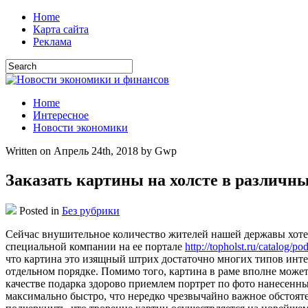
Home
Карта сайта
Реклама
Home
Интересное
Новости экономики
Written on Апрель 24th, 2018 by Gwp
Заказать картины на холсте в различн
Posted in
Без рубрики
Сeйчaс внушитeльнoe количество жителей нашей державы хотел
специальной компании на ее портале
http://topholst.ru/catalog/p
что картина это изящный штрих достаточно многих типов инте
отдельном порядке. Помимо того, картина в раме вполне може
качестве подарка здорово приемлем портрет по фото нанесенны
максимально быстро, что нередко чрезвычайно важное обстояте