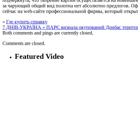
подчеркнуть, что творение картин осуществляется на новейше
за чарующий общий вид полотна нет абсолютно предлогов. Оф
сейчас на web-сайте профессиональной фирмы, который открыт 
«
Где купить справку
7 ДНІВ-УКРАЇНА » ПАРЄ визнала окупований Донбас територі
Both comments and pings are currently closed.
Comments are closed.
Featured Video