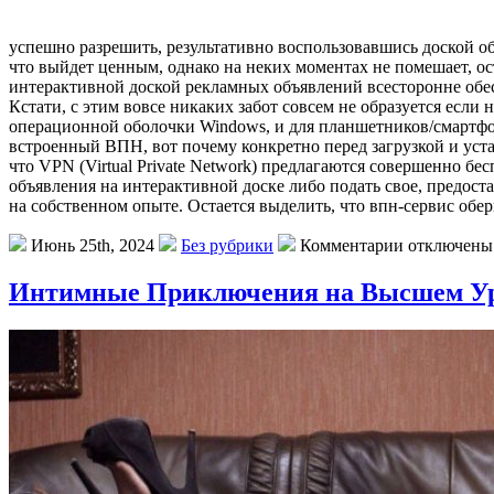
успешно разрешить, результативно воспользовавшись доской об
что выйдет ценным, однако на неких моментах не помешает, ос
интерактивной доской рекламных объявлений всесторонне обес
Кстати, с этим вовсе никаких забот совсем не образуется если
операционной оболочки Windows, и для планшетников/смартфонов
встроенный ВПН, вот почему конкретно перед загрузкой и уста
что VPN (Virtual Private Network) предлагаются совершенно 
объявления на интерактивной доске либо подать свое, предоста
на собственном опыте. Остается выделить, что впн-сервис обе
Июнь 25th, 2024
Без рубрики
Комментарии отключены
Интимные Приключения на Высшем Ур