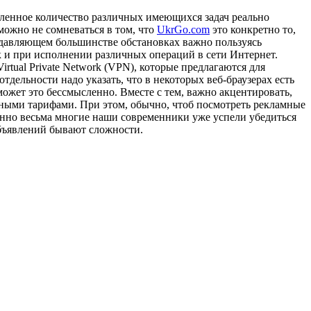
сленное количество различных имеющихся задач реально
можно не сомневаться в том, что
UkrGo.com
это конкретно то,
подавляющем большинстве обстановках важно пользуясь
 и при исполнении различных операций в сети Интернет.
rtual Private Network (VPN), которые предлагаются для
дельности надо указать, что в некоторых веб-браузерах есть
ожет это бессмысленно. Вместе с тем, важно акцентировать,
пными тарифами. При этом, обычно, чтоб посмотреть рекламные
 именно весьма многие наши современники уже успели убедиться
объявлений бывают сложности.