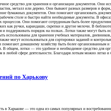
чное средство для хранения и организации документов. Они исп
ластик, металл или дерево. Они бывают разных размеров и форм
ние бумажных документов. Они помогают организовать документ
рабочем столе и быстро найти необходимые документы. В офиса
их процессов. Они помогают сотрудникам быть более продуктив
ких как ручки, карандаши, скрепки и другие мелочи. В библиот
 и поддерживать порядок на полках. Лотки также могут быть и
ыть использованы для хранения учебных материалов, дневников
также могут использоваться для сортировки заданий и контроль
ни помогают домашнему хозяйству быть более организованным и
. В общем, лотки — это удобное и необходимое средство для о
в любой сфере деятельности. Благодаря лоткам можно легко и 
ений по Харькову
ь в Харькове — это одна из самых популярных и востребованны