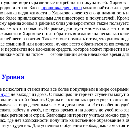
т удовлетворить различные потребности покупателей. Харьков
родов и стран. Здесь
прошивка для дрона
можно найти жилье для
ю рынка недвижимости в Харькове является его динамичность и 
еще более привлекательным для инвесторов и покупателей. Кроме
тому аренда жилья в районах близ университетов также пользует
налам в этой области. На рынке действует множество агентств 
жимости в Харькове стоит обратить внимание на несколько клю
альнейшего развития. Также стоит помнить о том, что рынок нед
е сомнений или вопросов, лучше всего обратиться за консульта
и перспективное вложение средств, которое может принести вам
едвижимости на потом — сегодняшний день идеальное время для 
 Уровня
 психологии становится все более популярным в мире современ
 нуля
не выходя из дома. С помощью интернета студенты могут о
 знания в этой области. Одним из основных преимуществ дистан
зываясь к определенным часам и дням недели. Это особенно удоб
щать работу и учебу, не теряя времени на дорогу до учебного 
зных регионов и стран. Благодаря интернету учиться можно где у
нах, где нет возможности получить качественное образование в
ти у студентов. Для успешного обучения необходимо самостояте