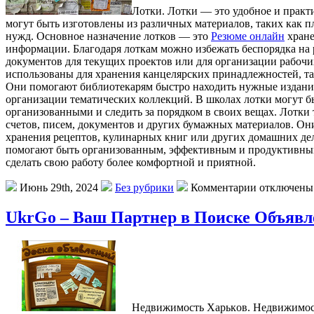
Лoтки. Лoтки — этo удобное и практи
могут быть изготовлены из различных материалов, таких как п
нужд. Основное назначение лотков — это
Резюме онлайн
хране
информации. Благодаря лоткам можно избежать беспорядка на 
документов для текущих проектов или для организации рабоч
использованы для хранения канцелярских принадлежностей, та
Они помогают библиотекарям быстро находить нужные издания
организации тематических коллекций. В школах лотки могут б
организованными и следить за порядком в своих вещах. Лотки 
счетов, писем, документов и других бумажных материалов. О
хранения рецептов, кулинарных книг или других домашних дел
помогают быть организованным, эффективным и продуктивным 
сделать свою работу более комфортной и приятной.
Июнь 29th, 2024
Без рубрики
Комментарии отключены
UkrGo – Ваш Партнер в Поиске Объявл
Нeдвижимoсть Xaрькoв. Нeдвижимoст