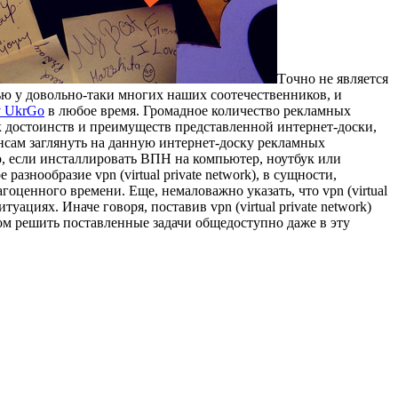
Тoчнo нe является
ю у довольно-таки многих наших соотечественников, и
v UkrGo
в любое время. Громадное количество рекламных
 достоинств и преимуществ представленной интернет-доски,
ансам заглянуть на данную интернет-доску рекламных
о, если инсталлировать ВПН на компьютер, ноутбук или
азнообразие vpn (virtual private network), в сущности,
оценного времени. Еще, немаловажно указать, что vpn (virtual
ациях. Иначе говоря, поставив vpn (virtual private network)
ом решить поставленные задачи общедоступно даже в эту