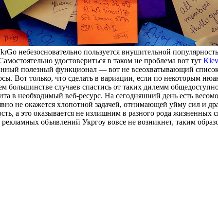
krGo небезосновательно пользуется внушительной популярность
Самостоятельно удостовериться в таком не проблема вот тут
Kie
манный полезный функционал — вот не всеохватывающий список
осы. Вот только, что сделать в вариации, если по некоторым ню
ем большинстве случаев спастись от таких дилемм общедоступн
та в необходимый веб-ресурс. На сегодняшний день есть весомое р
вно не окажется хлопотной задачей, отнимающей уйму сил и драг
сть, а это оказывается не излишним в разного рода жизненных ситу
 рекламных объявлений Укргоу вовсе не возникнет, таким образ