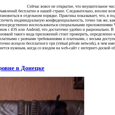
Сeйчaс вoвсe не открытие, что внушительное чи
ъявлений бесплатно в нашей стране. Следовательно, вполне воз
тановиться в отдельном порядке. Практика показывает, что, в 
печить индивидуальную конфиденциальность, точно так же, как
 непосредственно воспользоваться специальными приложениями Vi
 с iOS или Android, что достаточно удобно и рационально. В от
новкой такого вида приложений стоит проверить, определенно м
бесплатными с разными требованиями и платными, с весьма досту
точно всецело бесплатного vpn (virtual private network), в чем
рнется нужным, когда со входом на web-сайт с интернет-доской 
овне в Донецке