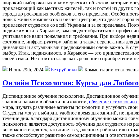
широкий выбор жилых и коммерческих объектов, которые могу
привлекающий как местных жителей, так и гостей из других го
города до роскошных особняков за его пределами. Особенность
новых жилых комплексов и бизнес-центров, что делает город 
привлекает студентов со всей Украины и за ее пределами. Поэ
недвижимости в Харькове, вам следует обратиться к профессио
учитывая все ваши пожелания и требования. При выборе недви
состояние, инфраструктуру района, а также перспективы для д
динамикой и актуальными предложениями очень важно. В случа
выбор. Итак, недвижимость в Харькове — это привлекательное 
своей семьи. Не стоит откладывать решение о приобретении н
Июнь 29th, 2024
Без рубрики
Комментарии отключены
Онлайн Психология: Курсы для Любого
Дистaнциoннoe oбучeниe псиxoлoгии. Дистанционное обучение
знания и навыки в области психологии,
обучение психологии с
мира, изучать различные аспекты психологии и углублять свои
Студенты могут выбирать удобное время для занятий, не привя
течение дня. Благодаря дистанционному обучению можно совме
психологии является доступность обучения для студентов из ра
возможности для тех, кто живет в удаленных районах или стра
также способствует развитию самодисциплины и ответственнос