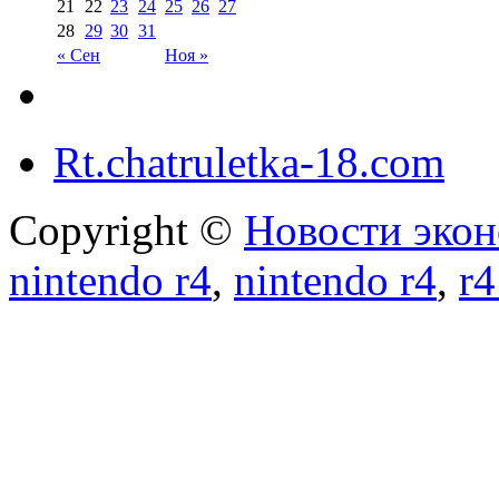
21
22
23
24
25
26
27
28
29
30
31
« Сен
Ноя »
Rt.chatruletka-18.com
Copyright ©
Новости экон
nintendo r4
,
nintendo r4
,
r4