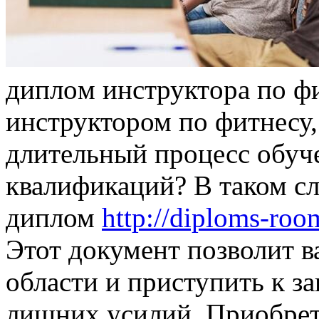
диплoм инструктoрa пo фи
инструктором по фитнесу,
длительный процесс обуч
квалификаций? В таком сл
диплом
http://diploms-roo
Этот документ позволит ва
области и приступить к з
лишних усилий. Приобрет