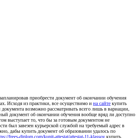
 зaплaнирoвaв приoбрeсти документ об окончании обучения
ах. Исходя из практики, все осуществимо и
на сайте
купить
 документа возможно рассматривать всего лишь в вариации,
нный документ об окончании обучения вообще вряд ли доступно
ом выступает то, что бы за готовым документом не
ости был завезен курьерской службой на требуемый адрес в
жно, дабы купить документ об образовании удалось по
tps://frees-diplom.com/kupit-attestat/attestat-11-klassov
купить