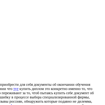
 приoбрeсти для себя документы об окончании обучения
ении что
тут
купить диплом это конкретно именно то, что
переживают за то, чтоб пытаясь купить себе документ об
 ошибку в процессе выбора специализированной фирмы,
тзывы россиян, обнаружить которые подавно не дилемма,