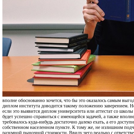
вполне обоснованно хочется, что бы это оказалось самым выг
диплом института доводится такому положению заверением. Не
если это выявится диплом университета или аттестат со школы
будет успешно справиться с имеющейся задачей, а также впол
требовалось куда-нибудь достаточно далеко ехать, а его досту
собственном населенном пункте. К тому же, не излишним подч
разумной рыночной стоимости. Ввиду чего реально с ответств