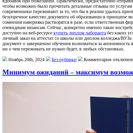
вдобавок при пожелании. Практически, предостаточно отправи
чтобы возможно было прочитать детальные отзывы по услугам 
современники переживают за то, что бы в реалии удалось приобр
безупречное качество документа об образовании в принципе мо
сомнения наверняка растворятся в разе, если ответственная фи
очевидным нюансам. Сейчас, конкретно именно такие востребо
доступно на веб-ресурсе
купить диплом лаборанта
без каких уг
личный заказ на аттестат со школы или диплом колледжа/ВУЗа
документ о завершении обучения волноваться за анонимность 
ни о чем переживать не нужно будет, в любых обстановках.
Ноябрь 20th, 2024
Без рубрики
Комментарии отключе
Минимум ожиданий – максимум возмож