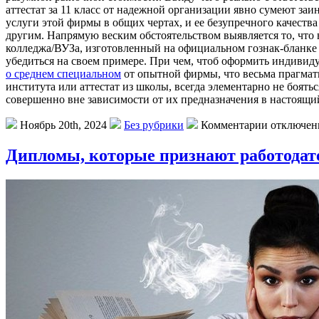
аттестат за 11 класс от надежной организации явно сумеют за
услуги этой фирмы в общих чертах, и ее безупречного качеств
другим. Напрямую веским обстоятельством выявляется то, что
колледжа/ВУЗа, изготовленный на официальном гознак-бланке 
убедиться на своем примере. При чем, чтоб оформить индивиду
о среднем специальном
от опытной фирмы, что весьма прагмат
института или аттестат из школы, всегда элементарно не боят
совершенно вне зависимости от их предназначения в настоящи
Ноябрь 20th, 2024
Без рубрики
Комментарии отключе
Дипломы, которые признают работодат