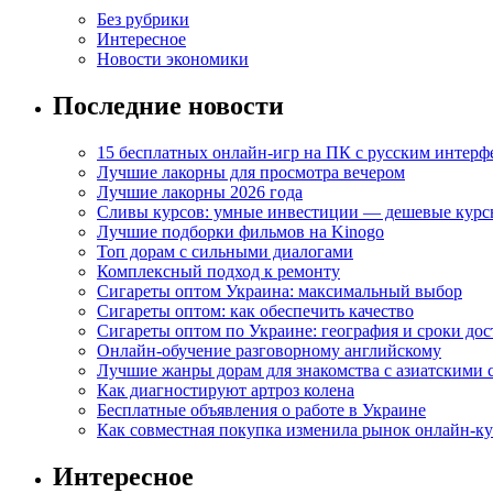
Без рубрики
Интересное
Новости экономики
Последние новости
15 бесплатных онлайн-игр на ПК с русским интерф
Лучшие лакорны для просмотра вечером
Лучшие лакорны 2026 года
Сливы курсов: умные инвестиции — дешевые курс
Лучшие подборки фильмов на Kinogo
Топ дорам с сильными диалогами
Комплексный подход к ремонту
Сигареты оптом Украина: максимальный выбор
Сигареты оптом: как обеспечить качество
Сигареты оптом по Украине: география и сроки дос
Онлайн-обучение разговорному английскому
Лучшие жанры дорам для знакомства с азиатскими 
Как диагностируют артроз колена
Бесплатные объявления о работе в Украине
Как совместная покупка изменила рынок онлайн-к
Интересное