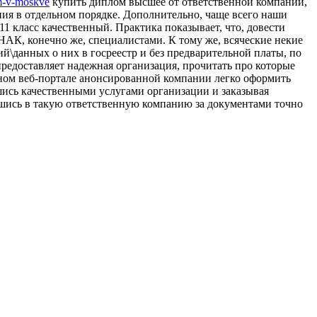
om-v-moskve
купить диплом высшее от ответственной компании,
ия в отдельном порядке. Дополнительно, чаще всего наши
11 класс качественный. Практика показывает, что, довести
НАК, конечно же, специалистами. К тому же, всяческие некие
ий\данных о них в госреестр и без предварительной платы, по
редоставляет надежная организация, прочитать про которые
вном веб-портале анонсированной компании легко оформить
шись качественными услугами организации и заказывая
вшись в такую ответственную компанию за документами точно