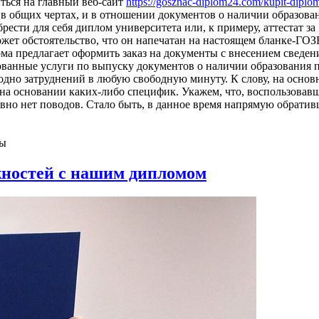
ться на главный веб-сайт
https://gosznac-diplom24.com/kupit-dipl
в общих чертах, и в отношении документов о наличии образован
ести для себя диплом университета или, к примеру, аттестат за 
жет обстоятельство, что он напечатан на настоящем бланке-ГОЗ
рма предлагает оформить заказ на документы с внесением сведен
ванные услуги по выпуску документов о наличии образования п
одно затруднений в любую свободную минуту. К слову, на осно
 на основании каких-либо специфик. Укажем, что, воспользовав
явно нет поводов. Стало быть, в данное время напрямую обрати
ны
ностей с нашим дипломом