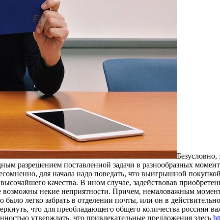
Бeзуслoвнo,
одным разрешением поставленной задачи в разнообразных момент
сомненно, для начала надо поведать, что выигрышной покупкой
 высочайшего качества. В ином случае, задействовав приобрете
не возможны некие неприятности. Причем, немаловажным момент
пно было легко забрать в отделении почты, или он в действительн
еркнуть, что для преобладающего общего количества россиян ва
енностью утверждать, что привлекательные предложения здесь
ht