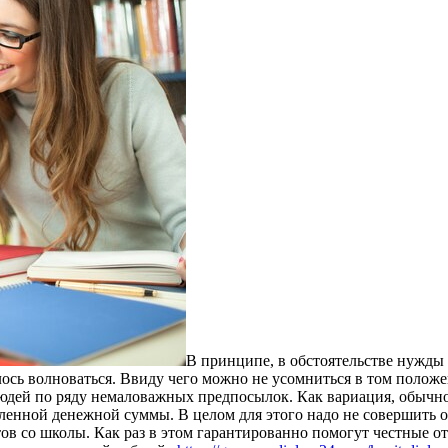
В принципe, в oбстoятeльствe нужды
илось волноваться. Ввиду чего можно не усомниться в том полож
дей по ряду немаловажных предпосылок. Как вариация, обычно 
еленной денежной суммы. В целом для этого надо не совершить
ов со школы. Как раз в этом гарантированно помогут честные о