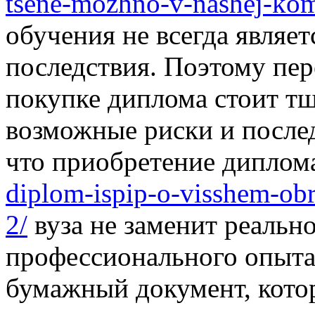
tsene-mozhno-v-nashej-kom
обучения не всегда являе
последствия. Поэтому пе
покупке диплома стоит тщ
возможные риски и после
что приобретение дипло
diplom-ispip-o-visshem-obr
2/
вуза не заменит реальн
профессионального опыта
бумажный документ, кото