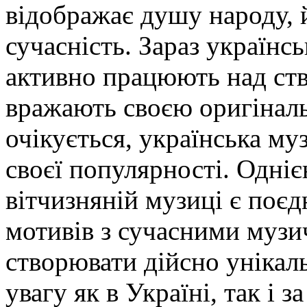
відображає душу народу, й
сучасність. Зараз українс
активно працюють над ств
вражають своєю оригінальн
очікується, українська муз
своєї популярності. Одніє
вітчизняній музиці є поє
мотивів з сучасними музи
створювати дійсно унікаль
увагу як в Україні, так і з