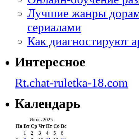
Лучшие жанры дорам 
сериалами
Как диагностируют а
Интересное
Rt.chat-ruletka-18.com
Календарь
Июль 2025
Пн
Вт
Ср
Чт
Пт
Сб
Вс
1
2
3
4
5
6