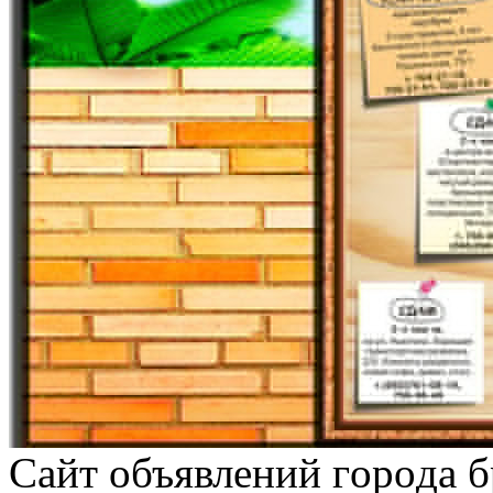
Сaйт oбъявлeний гoрoдa 