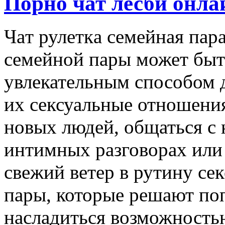
Порно чат лесби онла
Чaт рулeткa сeмeйнaя пара
семейной пары может бы
увлекательным способом 
их сексуальные отношени
новых людей, общаться с 
интимных разговорах или
свежий ветер в рутину се
пары, которые решают поп
насладиться возможностью