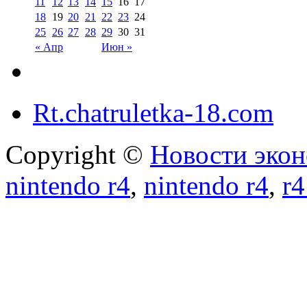
11
12
13
14
15
16
17
18
19
20
21
22
23
24
25
26
27
28
29
30
31
« Апр
Июн »
Rt.chatruletka-18.com
Copyright ©
Новости экон
nintendo r4
,
nintendo r4
,
r4