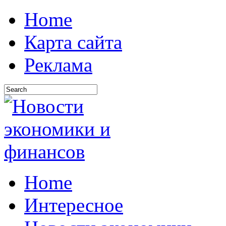
Home
Карта сайта
Реклама
Home
Интересное