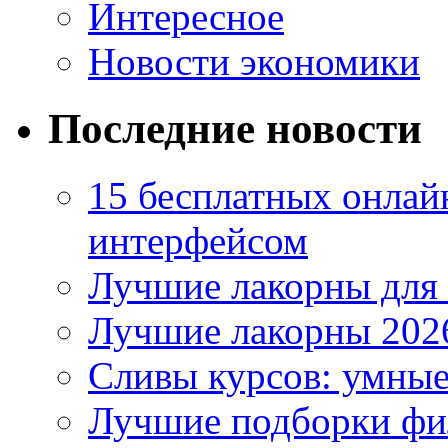
Интересное
Новости экономики
Последние новости
15 бесплатных онлай
интерфейсом
Лучшие лакорны для 
Лучшие лакорны 2026
Сливы курсов: умны
Лучшие подборки фи