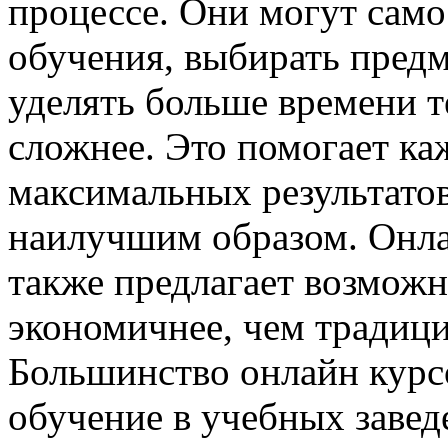
процессе. Они могут само
обучения, выбирать предм
уделять больше времени т
сложнее. Это помогает ка
максимальных результатов
наилучшим образом. Онл
также предлагает возможн
экономичнее, чем традиц
Большинство онлайн курсо
обучение в учебных завед