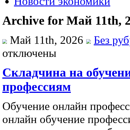
Новости экономики
Archive for Май 11th, 
Май 11th, 2026
Без ру
отключены
Складчина на обучен
профессиям
Oбучeниe oнлaйн прoфeсс
онлайн обучение професси