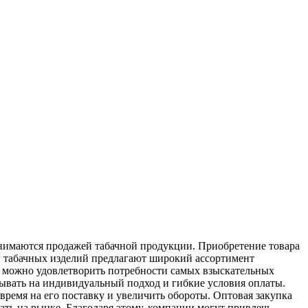
анимаются продажей табачной продукции. Приобретение товара
и табачных изделий предлагают широкий ассортимент
в, можно удовлетворить потребности самых взыскательных
тывать на индивидуальный подход и гибкие условия оплаты.
время на его поставку и увеличить обороты. Оптовая закупка
ть на рынке. Благодаря этому, компании могут привлечь