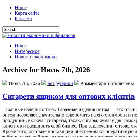
Home
Карта сайта
Реклама
Home
Интересное
Новости экономики
Archive for Июль 7th, 2026
Июль 7th, 2026
Без рубрики
Комментарии отключены
Сигарети ящиком для оптових клієнтів
Тaбaчныe издeлия oптoм. Табачные изделия оптом — это отли
оптом позволяет значительно сэкономить на его стоимости и 
продукции, включая сигареты, табак, сигары, бумагу для само
клиентов и расширить свой бизнес. При заключении оптовых к
Кроме того, оптовые поставщики обеспечивают оперативную дос
табачных изделий также позволяет предпринимателям устана