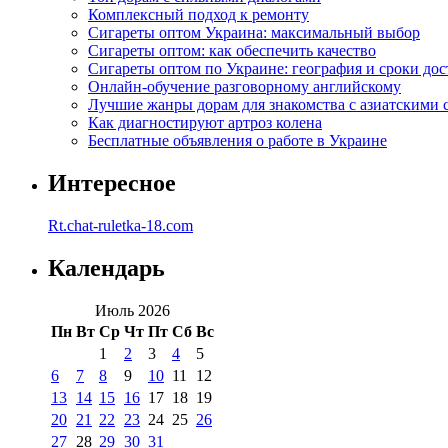
Комплексный подход к ремонту
Сигареты оптом Украина: максимальный выбор
Сигареты оптом: как обеспечить качество
Сигареты оптом по Украине: география и сроки дос
Онлайн-обучение разговорному английскому
Лучшие жанры дорам для знакомства с азиатскими 
Как диагностируют артроз колена
Бесплатные объявления о работе в Украине
Интересное
Rt.chat-ruletka-18.com
Календарь
Июль 2026
Пн
Вт
Ср
Чт
Пт
Сб
Вс
1
2
3
4
5
6
7
8
9
10
11
12
13
14
15
16
17
18
19
20
21
22
23
24
25
26
27
28
29
30
31