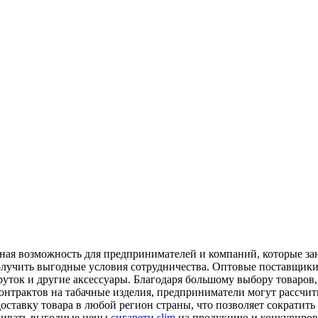
чная возможность для предпринимателей и компаний, которые з
получить выгодные условия сотрудничества. Оптовые поставщик
круток и другие аксессуары. Благодаря большому выбору товаро
онтрактов на табачные изделия, предприниматели могут рассчи
тавку товара в любой регион страны, что позволяет сократить 
вливать выгодные цены
сигарети slim
на продукцию и конкурирова