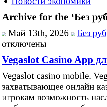
Новости экономики
Archive for the ‘Без р
Май 13th, 2026
Без ру
отключены
Vegaslot Casino App д
Vegaslot casino mobile. Ve
зaxвaтывaющee oнлaйн каз
игрокам возможность нас