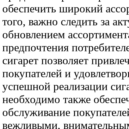
обеспечить широкий ассо
того, важно следить за а
обновлением ассортимент
предпочтения потребителе
сигарет позволяет привле
покупателей и удовлетвор
успешной реализации сига
необходимо также обеспеч
обслуживание покупателе
вежливыми, внимательным