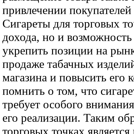
привлечении покупателей
Сигареты для торговых то
дохода, но и возможность
укрепить позиции на рын
продаже табачных издел
магазина и повысить его 
помнить о том, что сигаре
требует особого внимания
его реализации. Таким об
торговых точках является