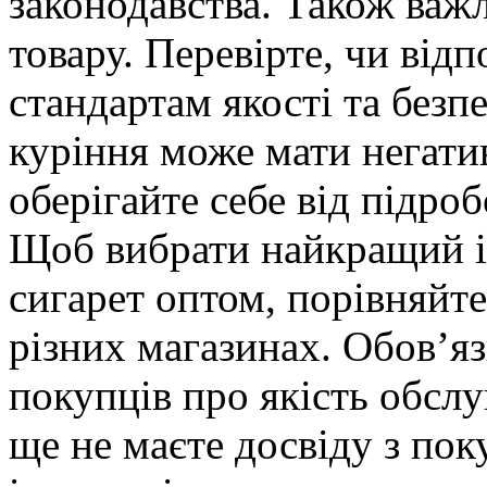
законодавства. Також важл
товару. Перевірте, чи від
стандартам якості та безп
куріння може мати негати
оберігайте себе від підроб
Щоб вибрати найкращий ін
сигарет оптом, порівняйте
різних магазинах. Обов’я
покупців про якість обслу
ще не маєте досвіду з по