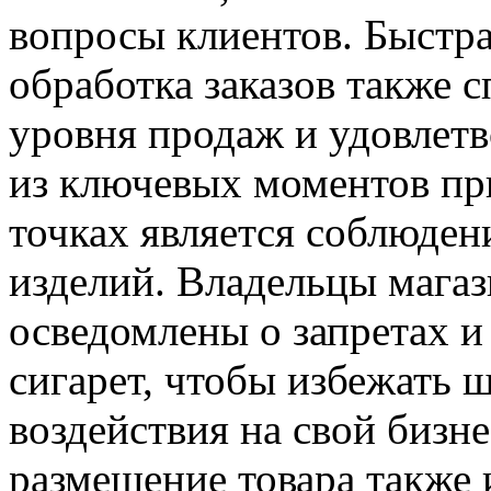
вопросы клиентов. Быстр
обработка заказов также 
уровня продаж и удовлет
из ключевых моментов при
точках является соблюден
изделий. Владельцы мага
осведомлены о запретах и
сигарет, чтобы избежать 
воздействия на свой бизн
размещение товара также 