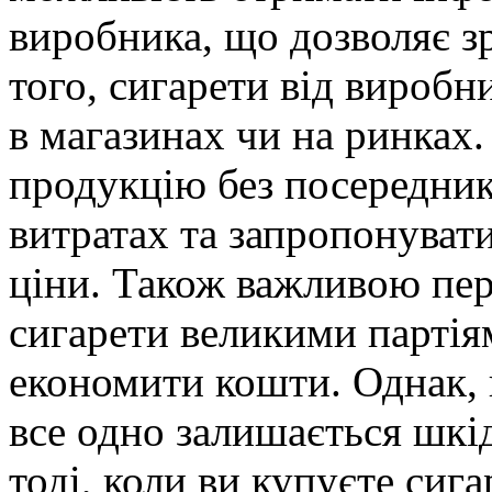
виробника, що дозволяє з
того, сигарети від вироб
в магазинах чи на ринках
продукцію без посередник
витратах та запропонуват
ціни. Також важливою пер
сигарети великими партія
економити кошти. Однак, 
все одно залишається шкі
тоді, коли ви купуєте сига