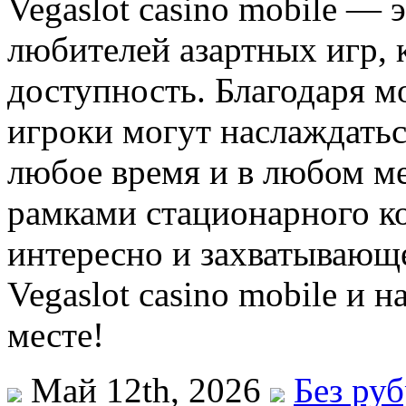
Vegaslot casino mobile — 
любителей азартных игр, 
доступность. Благодаря м
игроки могут наслаждать
любое время и в любом ме
рамками стационарного к
интересно и захватывающ
Vegaslot casino mobile и 
месте!
Май 12th, 2026
Без ру