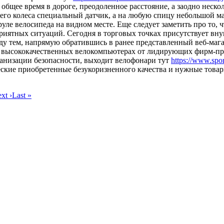
общее время в дороге, преодоленное расстояние, а заодно неск
него колеса специальный датчик, а на любую спицу небольшой 
ле велосипеда на видном месте. Еще следует заметить про то, ч
приятных ситуаций. Сегодня в торговых точках присутствует вн
у тем, напрямую обратившись в ранее представленный веб-магази
 высококачественных велокомпьютерах от лидирующих фирм-прои
ганизации безопасности, выходит велофонари тут
https://www.sport
ские приобретенные безукоризненного качества и нужные товары
xt ›
Last »