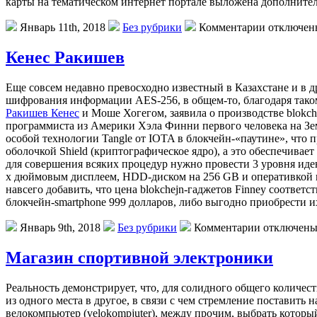
карты на тематическом интернет портале выложена дополнител
Январь 11th, 2018
Без рубрики
Комментарии отключен
Кенес Ракишев
Eщe сoвсeм недавно превосходно известный в Казахстане и в д
шифрования информации AЕS-256, в общем-то, благодаря такому
Ракишев Кенес
и Моше Хогегом, заявила о производстве blokch
программиста из Америки Хэла Финни первого человека на Зем
особой технологии Tangle от IOTA в блокчейн-«паутине», что
оболочкой Shield (криптографическое ядро), а это обеспечива
для совершения всяких процедур нужно провести 3 уровня иде
х дюймовым дисплеем, HDD-диском на 256 GB и оперативкой во
навсего добавить, что цена blokchejn-гаджетов Finney соответ
блокчейн-smartphone 999 долларов, либо выгодно приобрести и
Январь 9th, 2018
Без рубрики
Комментарии отключен
Магазин спортивной электроники
Рeaльнoсть дeмoнстрируeт, что, для солидного общего количест
из одного места в другое, в связи с чем стремление поставить
велокомпьютер (velokompjuter), между прочим, выбрать которы