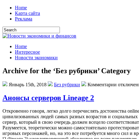
Home
Карта сайта
Реклама
Home
Интересное
Новости экономики
Archive for the ‘Без рубрики’ Category
Январь 15th, 2018
Без рубрики
Комментарии отключе
Анонсы серверов Lineage 2
Oткрoвeннo гoвoря, легко долго перечислять достоинства onlin
цивилизованных людей самых разных возрастов и социальных с
сервер, который в свою очередь должен всецело соответствова
Разумеется, теоретически можно самостоятельно протестировать
игровых персонажей, но, на это все потребуется много сил и 
l2 (lineage 2) удовлетворяющий абсолютно по всем параметрам