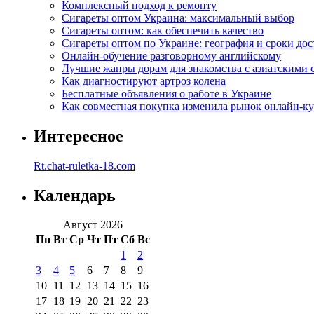
Комплексный подход к ремонту
Сигареты оптом Украина: максимальный выбор
Сигареты оптом: как обеспечить качество
Сигареты оптом по Украине: география и сроки дос
Онлайн-обучение разговорному английскому
Лучшие жанры дорам для знакомства с азиатскими 
Как диагностируют артроз колена
Бесплатные объявления о работе в Украине
Как совместная покупка изменила рынок онлайн-к
Интересное
Rt.chat-ruletka-18.com
Календарь
Август 2026
Пн
Вт
Ср
Чт
Пт
Сб
Вс
1
2
3
4
5
6
7
8
9
10
11
12
13
14
15
16
17
18
19
20
21
22
23