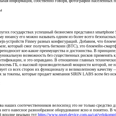
ьная информация, собственно говоря, фотографии населенных п
ы
ругих государствах успешный бизнесмен представил smartphone 
 нюансу его можно называть одним из более всего безопасных д
ejn-устройств Finney разных конфигураций. Добавим, что блокч
ле, который смог получить биткоин (BTC), это блокчейн-смарт
 преподносит кое-какие преимущества и достоинства. В принцип
ет уникальную возможность без существенных рисков применять 
нтификации, и это оправдано. В отношении главных технических
семь ГБ, о высокой производительной мощности которой, не над
ствует со всех сторон их функционалу и великолепному качеству —
х за токены, которые продает компания SIRIN LABS всем без ис
ы
ва наших соотечественников велосипед это не только средство д
 на него навесное разнообразное оборудование ясно и понятно. В
й вполне реально тут
https://www.sport-device.com.ua/cat/velokompju