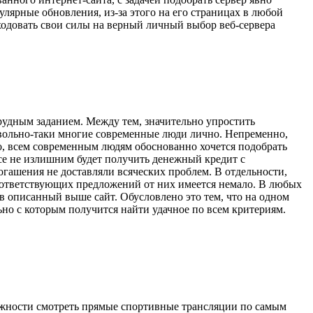
улярные обновления, из-за этого на его страницах в любой
ходовать свои силы на верный личный выбор веб-сервера
рудным заданием. Между тем, значительно упростить
овольно-таки многие современные люди лично. Непременно,
о, всем современным людям обоснованно хочется подобрать
се не излишним будет получить денежный кредит с
ашения не доставляли всяческих проблем. В отдельности,
соответствующих предложений от них имеется немало. В любых
ив описанный выше сайт. Обусловлено это тем, что на одном
о с которым получится найти удачное по всем критериям.
ожности смотреть прямые спортивные трансляции по самым