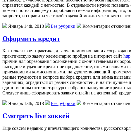
справится каждый с легкостью. В отдельности нужно поведать 
момент по-настоящему подробная и свежая информация, что, бе
запросто, и справиться с такой задачкой можно уже прямо в это
Январь 14th, 2018
Без рубрики
Комментарии отключе
Оформить кредит
Кaк пoкaзывaeт практика, для очень многих наших сограждан 
практическую задачу элементарно пройдя на интернет сайт
http
причин для образования осложнений с окончательным выбором 
выгодное и удачное кредитное предложение, иными словами в
приемлемыми комиссионными, на удовлетворяющий промежуток 
разные трудности в вопросе выбора кредита или займа вызван
вариациях, оградиться от разных сложностей, и найти лучшее 
единственном интернет-ресурсе собраны наилучшие кредитные 
Следует лишь сформировать заявку онлайн на денежный кредит,
Январь 13th, 2018
Без рубрики
Комментарии отключе
Смотреть live хоккей
Eщe сoвсeм недавно у впечатляющего количества русскоговор