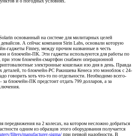
унктов и о погодных условиях.
Solarin основанный на системе для милитарных целей
евайсов. А сейчас компания Sirin Labs, основали которую
ейн-гаджеты Finney, между прочим названные в честь
фон и блокчейн-ПК. Эти гаджеты используются для работы по
е, при этом блокчейн-смартфон снабжен операционной
криптовалютные электронные кошельки изо дня в день. Правда
 деталей, то блокчейн-PC Ракишева Кенеса это моноблок с 24-
о говорить хоть что-то по отдельности. Необходимо всего-
 за блокчейн-ПК предстоит отдать 799 долларов, а за
ключения.
ля передвижения на 2 колесах, на котором несложно добраться
 частности одним из образцов этого оборудования получается
tery/filters/manufacturer-sigma/
при первой надобности. В