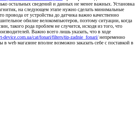
олько остальных сведений и данных не менее важных. Установка
магнитик, на следующем этапе нужно сделать минимальные
то провода от устройства до датчика важно качественно
ушительное обилие велокомпьютеров, поэтому ситуации, когда
н, такого рода проблем не случится, исходя из того, что
зводителей. Важно всего лишь указать, что в ходе
-device.com.ua/cat/fonari/filters/tip-zadnie_fonari/
непременно
 в web магазине вполне возможно заказать себе с поставкой в