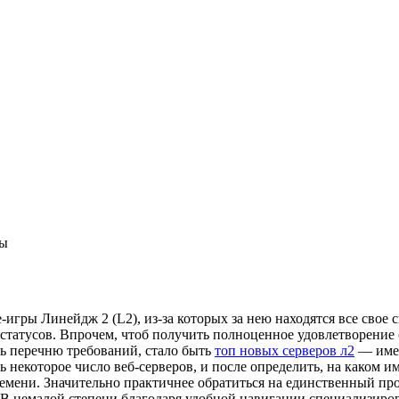
ны
e-игры Линейдж 2 (L2), из-за которых за нею находятся все сво
татусов. Впрочем, чтоб получить полноценное удовлетворение о
ть перечню требований, стало быть
топ новых серверов л2
— имен
 некоторое число веб-серверов, и после определить, на каком и
времени. Значительно практичнее обратиться на единственный п
. В немалой степени благодаря удобной навигации специализиров