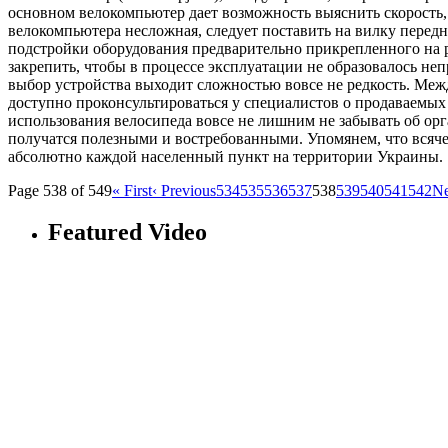
основном велокомпьютер дает возможность выяснить скорость, 
велокомпьютера несложная, следует поставить на вилку перед
подстройки оборудования предварительно прикрепленного на ру
закрепить, чтобы в процессе эксплуатации не образовалось не
выбор устройства выходит сложностью вовсе не редкость. Межд
доступно проконсультироваться у специалистов о продаваемых
использования велосипеда вовсе не лишним не забывать об ор
получатся полезными и востребованными. Упомянем, что всяче
абсолютно каждой населенный пункт на территории Украины.
Page 538 of 549
« First
‹ Previous
534
535
536
537
538
539
540
541
542
Ne
Featured Video