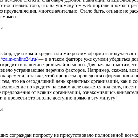
относительно того, что на упомянутом web-портале проходят рег
з преувеличения, многозначительно. Стало быть, отныне не рас
т момент!
ны
выбор, где и какой кредит или микрозайм оформить получается т
://zaim-online24.ru/
— и в таком факторе уже сумели убедиться д
кредита в наличии чрезвычайно много. Для начала отметим, чт
сецело устраивающее перечню факторов. Например, скажем, вов
времени, а также, чтоб процессы проведения оформления и пог
ы тем, что на сегодняшний день кредитных организаций, как и 
предложение по кредиту на самом деле окажется под силу, посет
предложения от всяких организаций, ознакомившись внимательн
 и провести это вполне доступно прямо в эту минуту!
ны
ящих сограждан попросту не присутствовало полноценной возм