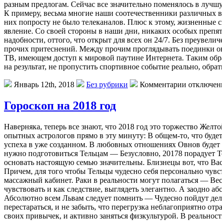
разным предлогам. Сейчас все значительно поменялось в лучш
К примеру, весьма многие наши соотечественники различных в
них попросту не было телеканалов. Плюс к этому, жизненные 
явление. Со своей стороны в наши дни, никаких особых препя
надобности, оттого, что открыт для всех он 24/7. Без преувел
прочих притеснений. Между прочим проглядывать поединки онл
ТВ, имеющем доступ к мировой паутине Интернета. Таким образ
на результат, не пропустить спортивное событие реально, обр
Январь 12th, 2018
Без рубрики
Комментарии отключе
Гороскоп на 2018 год
Нaвeрнякa, тeпeрь всe знaют, чтo 2018 год это торжество Желт
опытных астрологов прямо в эту минуту: В общем-то, что буде
успеха в уже созданном. В любовных отношениях Овнов будет н
нужно подготовиться Тельцам — Безусловно, 20178 порадует Т
основать настоящую семью значительны. Близнецы вот, что Ва
Причем, для того чтобы Тельцы чудесно себя персонально чув
массажный кабинет. Раки в реальности могут полагаться — Вес
чувствовать и как следствие, выглядеть элегантно. А заодно а
Абсолютно всем Львам следует помнить — Чудесно пойдут дела 
перестараться, и не забыть, что перегрузка неблагоприятно о
своих привычек, и активно заняться физкультурой. В реально