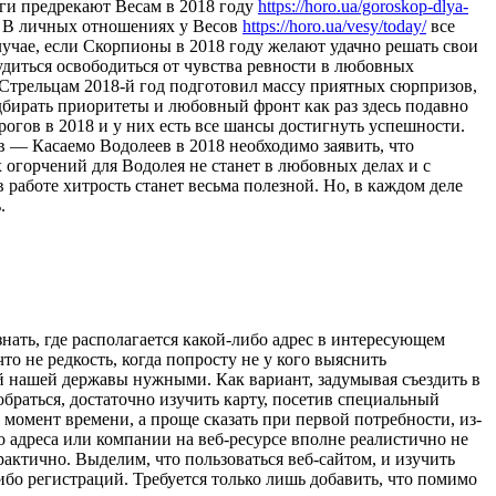
оги предрекают Весам в 2018 году
https://horo.ua/goroskop-dlya-
и. В личных отношениях у Весов
https://horo.ua/vesy/today/
все
учае, если Скорпионы в 2018 году желают удачно решать свои
удиться освободиться от чувства ревности в любовных
 Стрельцам 2018-й год подготовил массу приятных сюрпризов,
бирать приоритеты и любовный фронт как раз здесь подавно
огов в 2018 и у них есть все шансы достигнуть успешности.
в — Касаемо Водолеев в 2018 необходимо заявить, что
х огорчений для Водолея не станет в любовных делах и с
 работе хитрость станет весьма полезной. Но, в каждом деле
.
знать, где располагается какой-либо адрес в интересующем
то не редкость, когда попросту не у кого выяснить
 нашей державы нужными. Как вариант, задумывая съездить в
обраться, достаточно изучить карту, посетив специальный
момент времени, а проще сказать при первой потребности, из-
но адреса или компании на веб-ресурсе вполне реалистично не
рактично. Выделим, что пользоваться веб-сайтом, и изучить
либо регистраций. Требуется только лишь добавить, что помимо