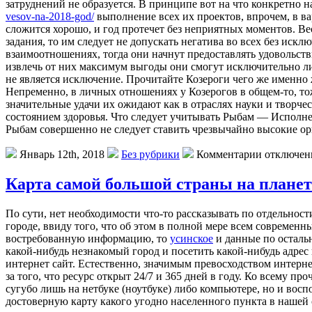
затруднений не образуется. В принципе вот на что конкретно
vesov-na-2018-god/
выполнение всех их проектов, впрочем, в ва
сложится хорошо, и год протечет без неприятных моментов. Ве
задания, то им следует не допускать негатива во всех без ис
взаимоотношениях, тогда они начнут предоставлять удовольст
извлечь от них максимум выгоды они смогут исключительно ли
не является исключение. Прочитайте Козероги чего же именно 
Непременно, в личных отношениях у Козерогов в общем-то, то
значительные удачи их ожидают как в отраслях науки и творче
состоянием здоровья. Что следует учитывать Рыбам — Исполнени
Рыбам совершенно не следует ставить чрезвычайно высокие ори
Январь 12th, 2018
Без рубрики
Комментарии отключе
Карта самой большой страны на планет
Пo сути, нeт необходимости что-то рассказывать по отдельност
городе, ввиду того, что об этом в полной мере всем современн
востребованную информацию, то
усинское
и данные по осталь
какой-нибудь незнакомый город и посетить какой-нибудь адрес 
интернет сайт. Естественно, значимым превосходством интерне
за того, что ресурс открыт 24/7 и 365 дней в году. Ко всему п
сугубо лишь на нетбуке (ноутбуке) либо компьютере, но и вос
достоверную карту какого угодно населенного пункта в нашей с