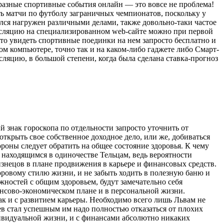
разные спортивные события онлайн — это вовсе не проблема!
ь матчи по футболу заграничных чемпионатов, поскольку у
ялся нагружен различными делами, также довольно-таки частое
рансляцию на специализированном web-сайте можно при первой
 что увидеть спортивные поединки на нем запросто бесплатно и
м компьютере, точно так и на каком-либо гаджете либо Смарт-
ляцию, в большой степени, когда была сделана ставка-прогноз
й знак гороскопа по отдельности запросто уточнить от
ткрыть свое собственное доходное дело, или же, добиваться
роны следует обратить на общее состояние здоровья. К чему
 находящимся в одиночестве Тельцам, ведь вероятности
знецов в плане продвижения в карьере и финансовых средств.
оровому стилю жизни, и не забыть ходить в полезную баню и
жностей с общим здоровьем, будут замечательно себя
нансово-экономическом плане и в персональной жизни.
ак и с развитием карьеры. Необходимо всего лишь Львам не
ев стал успешным им надо полностью отказаться от плохих
дивидуальной жизни, и с финансами абсолютно никаких