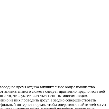
е свободное время отдыха внушительное общее количество
т занимательного сюжета следует правильно предпочесть веб-
но то, что сумеет оказаться ценным многим людям.
менно из них проводить досуг, а заодно совершенствовать
рофильный интернет-портал, чтобы оперативно найти web-server
анного интернет-сайта, с задачей подобрать сервер явно