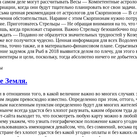
 на самом деле могут рассчитывать Весы — Компетентные астрол
риации, когда они будут тщательно планировать все свои задач
сьма ценная рекомендация от астрологов для Скорпионов — В сл
ключения обстоятельствах. Наравне с этим Скорпионам нужно потр
вие. Приготовьтесь Стрельцы — Не обращая внимания на то, что
шь, когда приложат старания. Важно Стрельцу безошибочно под
ждать — Подавно не образуется значительных трудностей у Козер
же все получится чудесно. Ценная информация для всех Водолее
ства, точно также, и в материально-финансовом плане. Серьезны
е задумок для Рыб в 2018 выявится делом по плечу, для этого в
ентиры и цели, поскольку, тогда абсолютно ничего не добьетесь
ны
е Земля.
и в отношении того, в какой величине важно во многих случаях 
ым людям превосходно известно. Определенно при этом, оттого, ч
ным населенным пунктам определенно будут для многих жителей
нынче всегда удастся без хлопот разузнать, каким образом туда д
т-сайта выходит то, что посмотреть любую карту можно в любой 
рочему укажем, что узнать географическое положение какого угод
пользовавшись имеющимся девайсом, что, без сомнений, весьма п
тране без хлопот удастся без какой угодно оплаты и без каких-