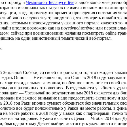
ую сторону, и
Чемпионат Беларуси live
а вдобавок самые разнооб
озрастов и социальных статусов не имели возможности лицезрет
ситуации, когда промежуток времени проведения состязания явл
тствий явно не существует, ввиду того, что смотреть онлайн т
ичения, весомым превосходством указанного портала является то,
айн вполне возможно как на ноутбуке/нетбуке или персонально
ом, сейчас при возникновении желания посмотреть online транс
атившись на один единственный тематический веб-портал.
ны
ой Земляной Собаки, со своей стороны про то, что ожидает кажды
т ждать Овнов — Не исключено, что Овны в 2018 году задумают о
аходится идеальная гармония, особенное внимание со своей сто
ельцов в различных отношениях. В отдельности улыбнется удача
с ожидает — Чрезвычайно результативным 2018 окажется для бли
ствовали им важное внимание надо предоставить активному и зд
ь 2018 год Раки вполне сумеют обходиться без значительных сло
бсолютно все будет положительно у Раков на месте работы, в фи
на месте работы в 2018 году у Львов как с партнерами, точно т
тражается на здоровье. Нужно выяснить Девы — Чтобы 2018 для Д
сти, благодаря этому Девам выйдет достигнуть удачливости в ин