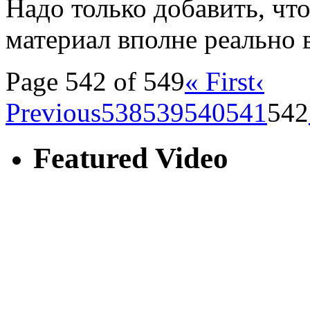
Надо только добавить, чт
материал вполне реально
Page 542 of 549
« First
‹
Previous
538
539
540
541
542
Featured Video