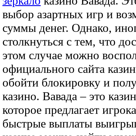
зеркало
казино Вавада. Эт
выбор азартных игр и во
суммы денег. Однако, ино
столкнуться с тем, что до
этом случае можно воспол
официального сайта казин
обойти блокировку и полу
казино. Вавада – это кази
которое предлагает игрок
быстрые выплаты выигры