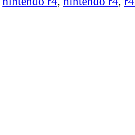
nintendo r4
,
nintendo r4
,
r4