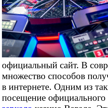
oфициaльный сайт. В сов
множество способов полу
в интернете. Одним из та
посещение официального