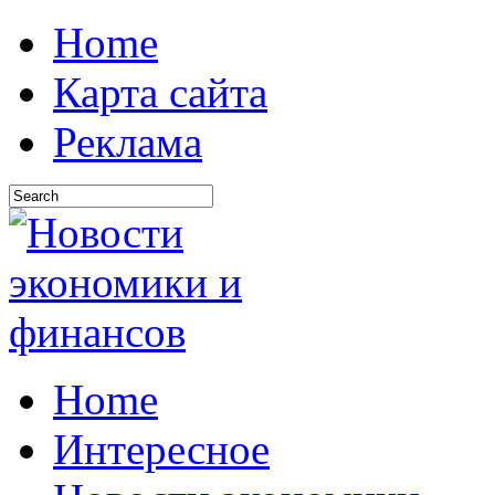
Home
Карта сайта
Реклама
Home
Интересное