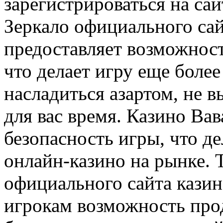
зарегистрироваться на сай
Зеркало официального сай
предоставляет возможност
что делает игру еще боле
насладиться азартом, не в
для вас время. Казино Вав
безопасность игры, что д
онлайн-казино на рынке. 
официального сайта казин
игрокам возможность прод