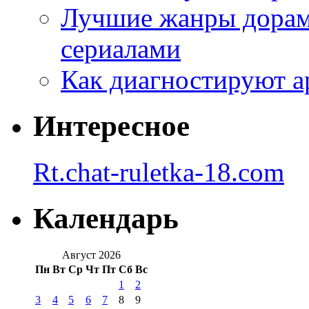
Лучшие жанры дорам 
сериалами
Как диагностируют а
Интересное
Rt.chat-ruletka-18.com
Календарь
Август 2026
Пн
Вт
Ср
Чт
Пт
Сб
Вс
1
2
3
4
5
6
7
8
9