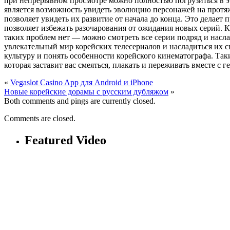
при непрерывном просмотре можно полностью погрузиться в э
является возможность увидеть эволюцию персонажей на протяж
позволяет увидеть их развитие от начала до конца. Это делает
позволяет избежать разочарования от ожидания новых серий. 
таких проблем нет — можно смотреть все серии подряд и насла
увлекательный мир корейских телесериалов и насладиться их с
культуру и понять особенности корейского кинематографа. Так
которая заставит вас смеяться, плакать и переживать вместе с
«
Vegaslot Casino App для Android и iPhone
Новые корейские дорамы с русским дубляжом
»
Both comments and pings are currently closed.
Comments are closed.
Featured Video