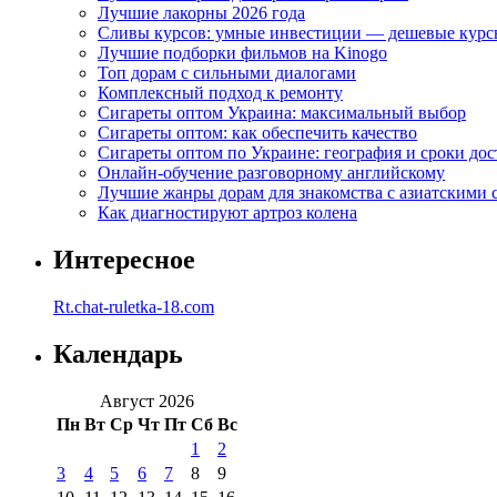
Лучшие лакорны 2026 года
Сливы курсов: умные инвестиции — дешевые курс
Лучшие подборки фильмов на Kinogo
Топ дорам с сильными диалогами
Комплексный подход к ремонту
Сигареты оптом Украина: максимальный выбор
Сигареты оптом: как обеспечить качество
Сигареты оптом по Украине: география и сроки дос
Онлайн-обучение разговорному английскому
Лучшие жанры дорам для знакомства с азиатскими 
Как диагностируют артроз колена
Интересное
Rt.chat-ruletka-18.com
Календарь
Август 2026
Пн
Вт
Ср
Чт
Пт
Сб
Вс
1
2
3
4
5
6
7
8
9