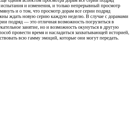
Еще одним аспектом просмотра дорам все серии подряд
е испытания и изменения, и только непрерывный просмотр
мянуть и о том, что просмотр дорам все серии подряд
олжны ждать новую серию каждую неделю. В случае с дорамами
ерии подряд — это отличная возможность погрузиться в
кательное занятие, но и возможность окунуться в другую
пособ провести время и насладиться захватывающей историей,
вствовать всю гамму эмоций, которые они могут передать.