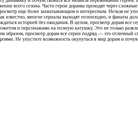
ту динамику и почувствовать все нюансы переживаний героев. 
ении всего сезона. Часто герои дорамы проходят через сложны
 просмотр еще более захватывающим и интересным. Нельзя не упо
Как известно, многие сериалы выходят поэпизодно, и фанаты д
ждаться историей без ожидания. В целом, просмотр дорам все с
южетом и персонажами на полную катушку. Это не только развле
им образом, просмотр дорам все серии подряд — это отличный с
 героями. Не упустите возможность окунуться в мир дорам и почу