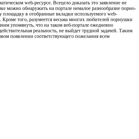
матическом web-ресурсе. Всецело доказать это заявление не
ылке можно обнаружить на портале немалое разнообразие порно-
ту площадку в отобранные вкладки используемого web-
ах. Кроме того, разумеется весьма многих любителей порнушки
шним упомянуть, что на таком веб-портале ежедневно
ействительная реальность, не выйдет трудной задачей. Таким
ервом появлении соответствующего пожелания всем