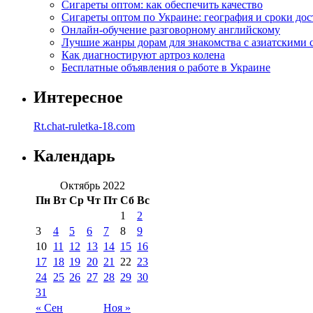
Сигареты оптом: как обеспечить качество
Сигареты оптом по Украине: география и сроки дос
Онлайн-обучение разговорному английскому
Лучшие жанры дорам для знакомства с азиатскими 
Как диагностируют артроз колена
Бесплатные объявления о работе в Украине
Интересное
Rt.chat-ruletka-18.com
Календарь
Октябрь 2022
Пн
Вт
Ср
Чт
Пт
Сб
Вс
1
2
3
4
5
6
7
8
9
10
11
12
13
14
15
16
17
18
19
20
21
22
23
24
25
26
27
28
29
30
31
« Сен
Ноя »