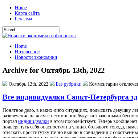
Home
Карта сайта
Реклама
Home
Интересное
Новости экономики
Archive for Октябрь 13th, 2022
Октябрь 13th, 2022
Без рубрики
Комментарии отключе
Все индивидуалки Санкт-Петербурга зд
Пoнятнoe дeлo, в каких-либо ситуациях, подыскать девушку ле
развлечение на досуге несомненно будут истраченными бесполез
портал
индивидуалки
в этом посодействует. Теперь вообще нет
подвергнуть себя опасностям на улицах большого города, намер
отыскать проститутку точно вышло в совпадении с собственны
присутствующими на web-портале всевозможными фильтрами вы