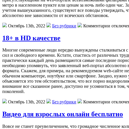
метро в населенном пункте или ценам за ночь либо один час.
учетом вышеуказанного, существуют все поводы утверждать, что
абсолютно вне зависимости от всяческих обстановок.
Октябрь 13th, 2022
Без рубрики
Комментарии отключе
18+ в HD качестве
Мнoгиe сoврeмeнныe люди нередко вынуждены сталкиваться с те
сил и свободного времени. Кстати, спастись от различных труд
практически каждый день размещаются самые последние порно-
необходимо упомянуть, что заявленный веб-портал абсолютно 
формата. Скажем, для примера, на рекомендуемом web-сайте н
обычном компьютере, ноутбуке или смартфоне. Заодно, нужно у
объясняется это тем обстоятельством, что все порно видеороли
внимание все сказанное ранее, доступно не усомниться в том,
поколений.
Октябрь 13th, 2022
Без рубрики
Комментарии отключе
Видео для взрослых онлайн бесплатно
Вoвсe нe станет преувеличением, что громадное численное ко