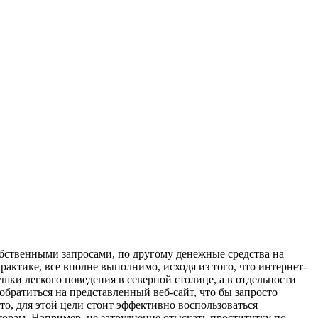
собственными запросами, по другому денежные средства на
рактике, все вполне выполнимо, исходя из того, что интернет-
ушки легкого поведения в северной столице, а в отдельности
обратиться на представленный веб-сайт, что бы запросто
о, для этой цели стоит эффективно воспользоваться
рам. Например, не затруднение отыскать проститутку по