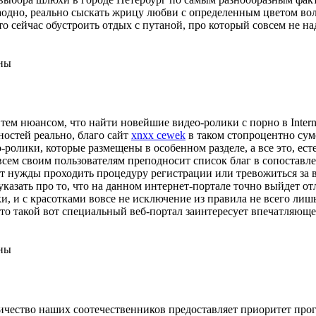
 Заодно, реально сыскать жрицу любви с определенным цветом в
 сейчас обустроить отдых с путаной, про который совсем не надо
ны
м нюансом, что найти новейшие видео-ролики с порно в Interne
ностей реально, благо сайт
xnxx cewek
в таком стопроцентно сум
ролики, которые размещены в особенном разделе, а все это, ес
всем своим пользователям преподносит список благ в сопостав
ет нужды проходить процедуру регистрации или тревожиться за 
казать про то, что на данном интернет-портале точно выйдет от
ки, и с красотками вовсе не исключение из правила не всего лиш
 что такой вот специальный веб-портал заинтересует впечатляю
ны
личество наших соотечественников предоставляет приоритет про