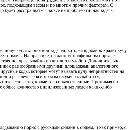
олос, подходящим весом и по многим прочим факторам. С
 будет расстраиваться, вовсе не проблематичная задача,
t получается хлопотной задачей, которая вдобавок крадет кучу
еет помочь. На практике, на данном профильном портале
тественно, чрезвычайно практично и удобно. Дополнительно
лении с разнообразными другими площадками аналогичного
вирусные коды, которые могут вызвать кучу неприятностей на
лично развлечь себя и по максимуму расслабиться, —
ь интересные, но, кроме того и качественные. Принимая во
щее общее количество цивилизованных людей каких-либо
глядыванию порно с русскими онлайн в общем, и как пример, с