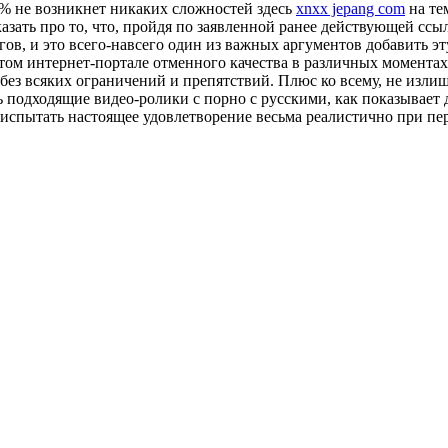
0% не возникнет никаких сложностей здесь
xnxx jepang com
на те
казать про то, что, пройдя по заявленной ранее действующей сс
ов, и это всего-навсего один из важных аргументов добавить э
а этом интернет-портале отменного качества в различных момент
 без всяких ограничений и препятствий. Плюс ко всему, не изли
 подходящие видео-ролики с порно с русскими, как показывает д
и испытать настоящее удовлетворение весьма реалистично при п