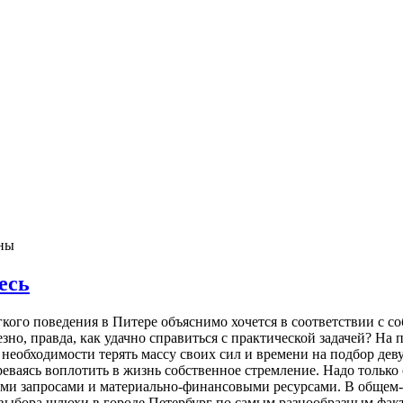
ны
есь
гкого поведения в Питере объяснимо хочется в соответствии с 
но, правда, как удачно справиться с практической задачей? На п
 необходимости терять массу своих сил и времени на подбор дев
еваясь воплотить в жизнь собственное стремление. Надо только 
ми запросами и материально-финансовыми ресурсами. В общем-т
бора шлюхи в городе Петербург по самым разнообразным факто