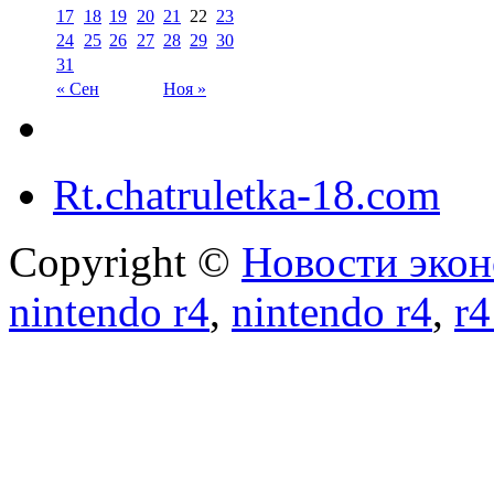
17
18
19
20
21
22
23
24
25
26
27
28
29
30
31
« Сен
Ноя »
Rt.chatruletka-18.com
Copyright ©
Новости экон
nintendo r4
,
nintendo r4
,
r4