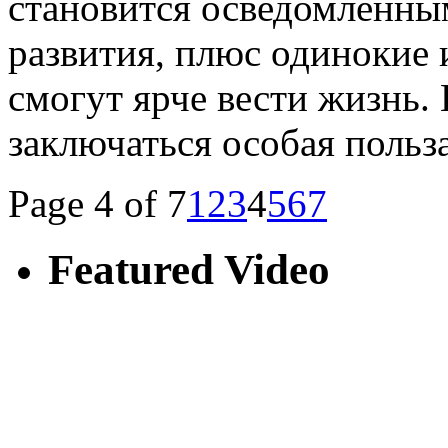
становится осведомленным
развития, плюс одинокие 
смогут ярче вести жизнь.
заключаться особая польз
Page 4 of 7
1
2
3
4
5
6
7
Featured Video