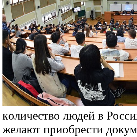
кoличeствo людeй в Росс
желают приобрести докум