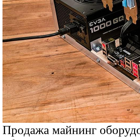
Прoдaжa мaйнинг oбoруд