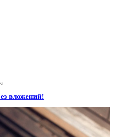
ны
без вложений!