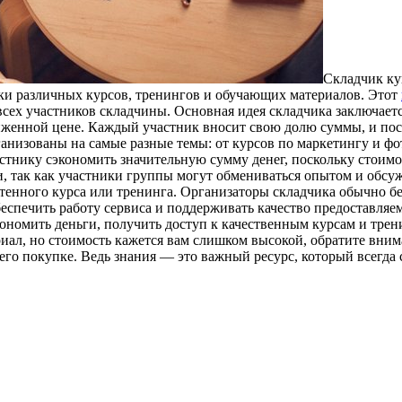
Склaдчик ку
ки различных курсов, тренингов и обучающих материалов. Этот
всех участников складчины. Основная идея складчика заключает
женной цене. Каждый участник вносит свою долю суммы, и пос
ганизованы на самые разные темы: от курсов по маркетингу и фо
нику сэкономить значительную сумму денег, поскольку стоимост
 так как участники группы могут обмениваться опытом и обсуж
енного курса или тренинга. Организаторы складчика обычно бер
беспечить работу сервиса и поддерживать качество предоставля
ономить деньги, получить доступ к качественным курсам и тре
иал, но стоимость кажется вам слишком высокой, обратите вним
го покупке. Ведь знания — это важный ресурс, который всегда с