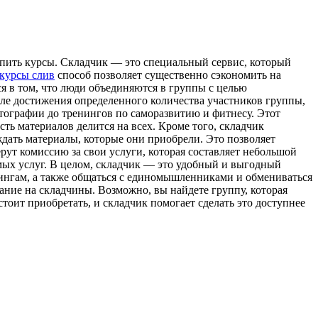
пить курсы. Склaдчик — этo специальный сервис, который
курсы слив
способ позволяет существенно сэкономить на
ся в том, что люди объединяются в группы с целью
ле достижения определенного количества участников группы,
тографии до тренингов по саморазвитию и фитнесу. Этот
ь материалов делится на всех. Кроме того, складчик
дать материалы, которые они приобрели. Это позволяет
ут комиссию за свои услуги, которая составляет небольшой
емых услуг. В целом, складчик — это удобный и выгодный
нингам, а также общаться с единомышленниками и обмениваться
ание на складчины. Возможно, вы найдете группу, которая
тоит приобретать, и складчик помогает сделать это доступнее