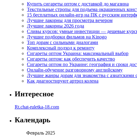
Купить сигареты оптом с доставкой до магазина
Текстильные стропы для подъема окрашенных кон
15 бесплатных онлайн-игр на ПК с русским интерф
Лучшие лакорны для просмотра вечером
Лучшие лакорны 2026 года
Сливы курсов: умные инвестиции — дешевые курс
Лучшие подборки фильмов на Kinogo
Топ дорам с сильными диалогами
Комплексный подход к ремонту
Сигареты оптом Украина: максимальный выбор
Сигареты оптом: как обеспечить качество
Сигареты оптом по Украине: география и сроки дос
Онлайн-обучение разговорному английскому
Лучшие жанры дорам для знакомства с азиатскими 
Как диагностируют артроз колена
Интересное
Rt.chat-ruletka-18.com
Календарь
Февраль 2025