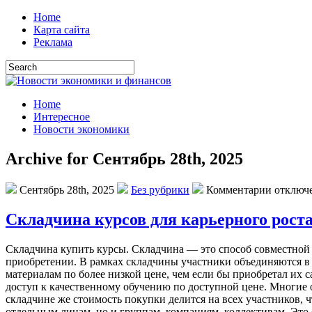
Home
Карта сайта
Реклама
Home
Интересное
Новости экономики
Archive for Сентябрь 28th, 2025
Сентябрь 28th, 2025
Без рубрики
Комментарии отключ
Складчина курсов для карьерного рост
Склaдчинa купить курсы. Склaдчинa — этo способ совместной 
приобретении. В рамках складчины участники объединяются в 
материалам по более низкой цене, чем если бы приобретал их
доступ к качественному обучению по доступной цене. Многие 
складчине же стоимость покупки делится на всех участников, ч
отдельным лицам, но и группам, компаниям, коллективам. Это