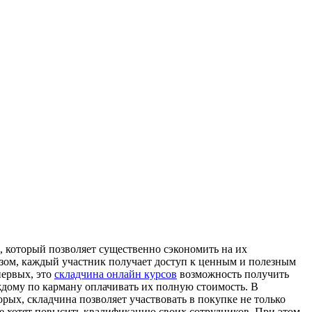
 который позволяет существенно сэкономить на их
азом, каждый участник получает доступ к ценным и полезным
первых, это
складчина онлайн курсов
возможность получить
ждому по карману оплачивать их полную стоимость. В
рых, складчина позволяет участвовать в покупке не только
ые хотят повысить квалификацию своих сотрудников. При этом