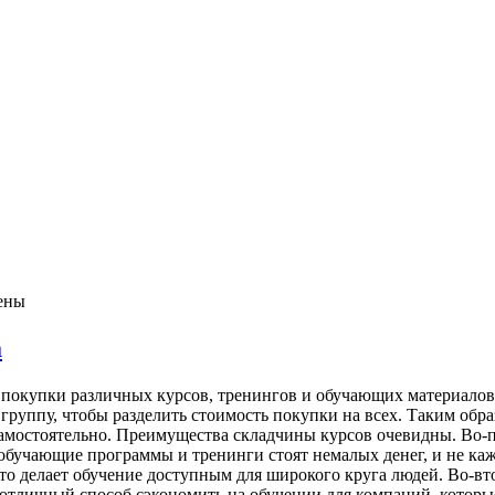
ены
а
покупки различных курсов, тренингов и обучающих материалов,
группу, чтобы разделить стоимость покупки на всех. Таким обр
 самостоятельно. Преимущества складчины курсов очевидны. Во-
обучающие программы и тренинги стоят немалых денег, и не ка
то делает обучение доступным для широкого круга людей. Во-вто
 отличный способ сэкономить на обучении для компаний, котор