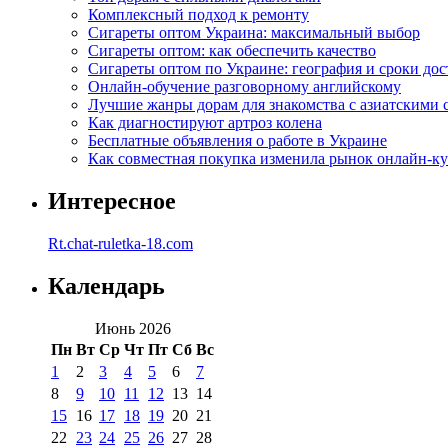
Комплексный подход к ремонту
Сигареты оптом Украина: максимальный выбор
Сигареты оптом: как обеспечить качество
Сигареты оптом по Украине: география и сроки дос
Онлайн-обучение разговорному английскому
Лучшие жанры дорам для знакомства с азиатскими 
Как диагностируют артроз колена
Бесплатные объявления о работе в Украине
Как совместная покупка изменила рынок онлайн-к
Интересное
Rt.chat-ruletka-18.com
Календарь
Июнь 2026
Пн
Вт
Ср
Чт
Пт
Сб
Вс
1
2
3
4
5
6
7
8
9
10
11
12
13
14
15
16
17
18
19
20
21
22
23
24
25
26
27
28