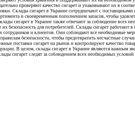
щательно проверяют качество сигарет и упаковывают их в соотв
ировки. Склады сигарет в Украине сотрудничают с поставщиками
ортимента и своевременным пополнением запасов, чтобы удовле
Склады сигарет в Украине также отвечают за соблюдение всех н
 их безопасность для потребителей. Склады сигарет работают в 
оих сотрудников и клиентов. Они соблюдают все необходимые ме
 правилам безопасности, чтобы предотвратить несчастные случа
жные поставки сигарет на рынок и контролируют качество това
дукции. В целом, склады сигарет в Украине являются важным з
клады сигарет следят за соблюдением всех необходимых условий