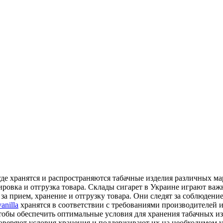
 где хранятся и распространяются табачные изделия различных м
тировка и отгрузка товара. Склады сигарет в Украине играют ва
за прием, хранение и отгрузку товара. Они следят за соблюдени
anilla
хранятся в соответствии с требованиями производителей и
обы обеспечить оптимальные условия для хранения табачных изд
роверяют условия хранения и поддерживают их на необходимом у