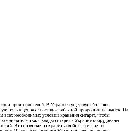
арок и производителей. В Украине существует большое
жную роль в цепочке поставок табачной продукции на рынок. На
ем всех необходимых условий хранения сигарет, чтобы
 законодательства. Склады сигарет в Украине оборудованы
елий. Это позволяет сохранить свойства сигарет и
ровне. На складах сигарет в Украине также проводится