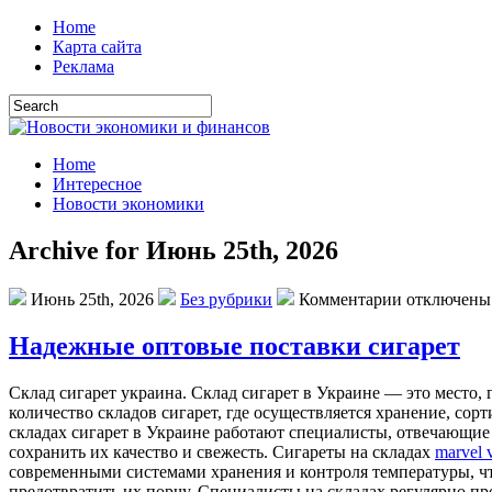
Home
Карта сайта
Реклама
Home
Интересное
Новости экономики
Archive for Июнь 25th, 2026
Июнь 25th, 2026
Без рубрики
Комментарии отключены
Надежные оптовые поставки сигарет
Склaд сигaрeт укрaинa. Склaд сигарет в Украине — это место,
количество складов сигарет, где осуществляется хранение, сор
складах сигарет в Украине работают специалисты, отвечающие 
сохранить их качество и свежесть. Сигареты на складах
marvel v
современными системами хранения и контроля температуры, чт
предотвратить их порчу. Специалисты на складах регулярно п