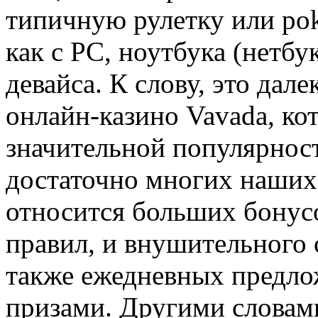
типичную рулетку или po
как с PC, ноутбука (нетбук
девайса. К слову, это дале
онлайн-казино Vavada, кот
значительной популярнос
достаточно многих наших
относится больших бонус
правил, и внушительного 
также ежедневных предло
призами. Другими словами