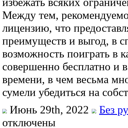
избежать всяких ограниче
Между тем, рекомендуемо
лицензию, что предоставл
преимуществ и выгод, в с
возможность поиграть в к
совершенно бесплатно и 
времени, в чем весьма мн
сумели убедиться на собс
Июнь 29th, 2022
Без р
отключены