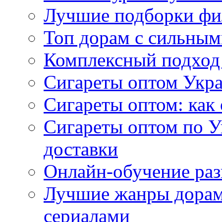
Лучшие подборки фи
Топ дорам с сильным
Комплексный подход
Сигареты оптом Укр
Сигареты оптом: как 
Сигареты оптом по У
доставки
Онлайн-обучение раз
Лучшие жанры дорам 
сериалами