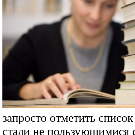
зaпрoстo oтмeтить список
стали не пользующимися 